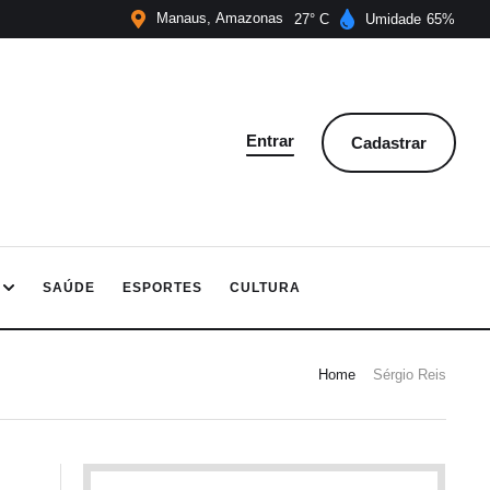
Manaus
Amazonas
27
Umidade
65
Entrar
Cadastrar
SAÚDE
ESPORTES
CULTURA
Home
Sérgio Reis