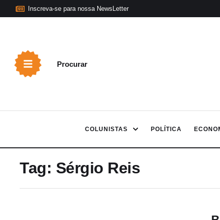
Inscreva-se para nossa NewsLetter
Procurar
COLUNISTAS
POLÍTICA
ECONO
Tag:
Sérgio Reis
B