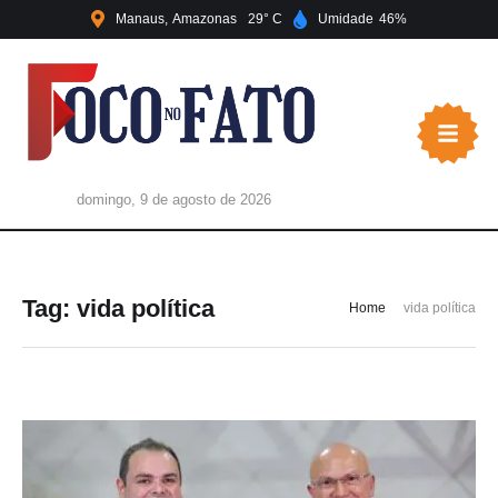
Manaus
Amazonas
29
Umidade
46
domingo, 9 de agosto de 2026
Tag:
vida política
Home
vida política