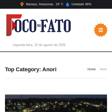
Manaus
Amazonas
24
Umidade
66
segunda-feira, 10 de agosto de 2026
Top Category:
Anori
Home
Anori