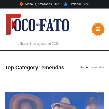
Manaus
Amazonas
36
Umidade
32
sábado, 8 de agosto de 2026
Top Category:
emendas
Home
emendas