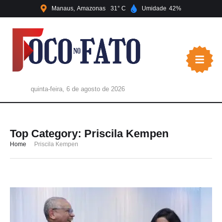
Manaus
Amazonas
31
Umidade
42
quinta-feira, 6 de agosto de 2026
Top Category:
Priscila Kempen
Home
Priscila Kempen