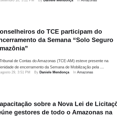
setembro 10
,
5:22 PM
By 
Daniele Mendonça
In 
Amazonas
onselheiros do TCE participam do
ncerramento da Semana “Solo Seguro
mazônia”
Tribunal de Contas do Amazonas (TCE-AM) esteve presente na
lenidade de encerramento da Semana de Mobilização pela …
agosto 29
,
3:51 PM
By 
Daniele Mendonça
In 
Amazonas
apacitação sobre a Nova Lei de Licitaç
eúne gestores de todo o Amazonas na