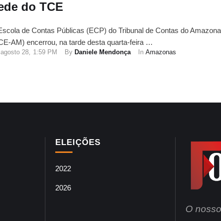
ede do TCE
Escola de Contas Públicas (ECP) do Tribunal de Contas do Amazon
CE-AM) encerrou, na tarde desta quarta-feira …
agosto 28
,
1:59 PM
By 
Daniele Mendonça
In 
Amazonas
ELEIÇÕES
2022
2026
O nosso