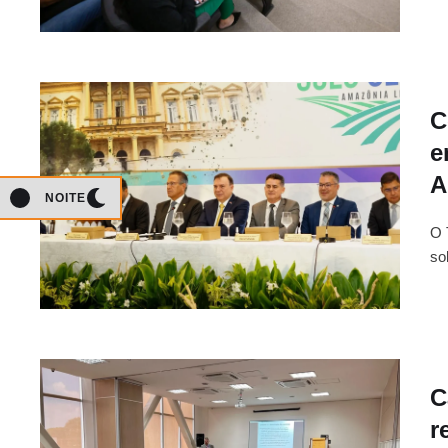
C
e
A
NOITE
O 
so
C
r