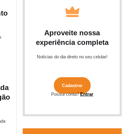
nto
Aproveite nossa
s
experiência completa
Notícias do dia direto no seu celular!
Cadastrar
ada
Possui conta?
Entrar
gão
ada