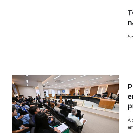
T
n
Se
P
e
p
A 
em