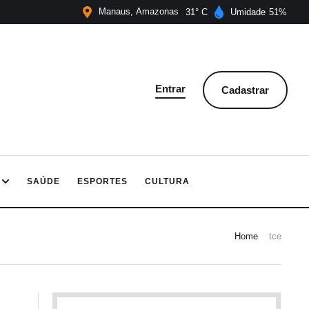
Manaus
Amazonas
31
Umidade
51
Entrar
Cadastrar
SAÚDE
ESPORTES
CULTURA
Home
tce