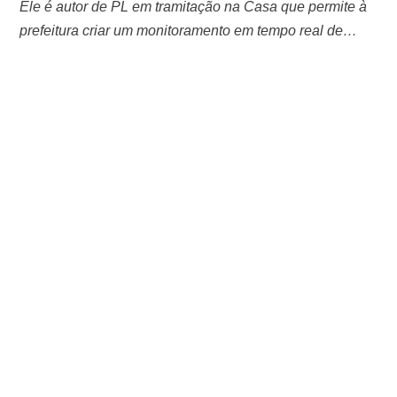
Ele é autor de PL em tramitação na Casa que permite à
prefeitura criar um monitoramento em tempo real de
áreas protegidas e evitar queimadas O vereador
Lissandro Breval (Progressistas) defendeu na manhã
desta segunda-feira (12) o monitoramento de áreas
protegidas de Manaus, por meio de um sistema via
satélite, como aliado na prevenção de …