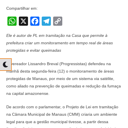
Compartilhar em:
W
X
F
T
C
h
a
el
o
Ele é autor de PL em tramitação na Casa que permite à
at
c
e
p
prefeitura criar um monitoramento em tempo real de áreas
s
e
gr
y
protegidas e evitar queimadas
A
b
a
Li
O vereador Lissandro Breval (Progressistas) defendeu na
p
o
m
n
manhã desta segunda-feira (12) o monitoramento de áreas
p
o
k
protegidas de Manaus, por meio de um sistema via satélite,
k
como aliado na prevenção de queimadas e redução da fumaça
na capital amazonense.
De acordo com o parlamentar, o Projeto de Lei em tramitação
na Câmara Municipal de Manaus (CMM) criaria um ambiente
legal para que a gestão municipal tivesse, a partir dessa