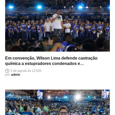
Em convenção, Wilson Lima defende castração
química a estupradores condenados e
endurecimento das leis
5 de agosto às 12:52h
por
admin