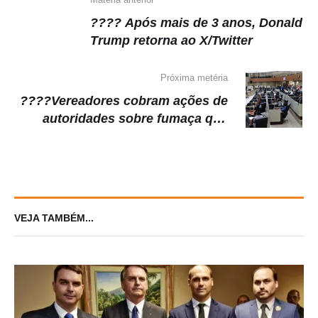
k
???? Após mais de 3 anos, Donald
Trump retorna ao X/Twitter
Próxima metéria
????Vereadores cobram ações de
autoridades sobre fumaça que
afeta Manaus
VEJA TAMBÉM...