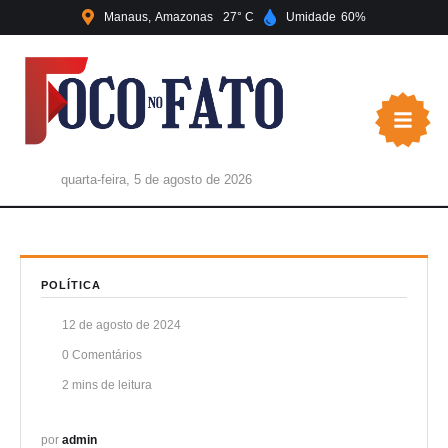
Manaus
Amazonas
27
Umidade
60
quarta-feira, 5 de agosto de 2026
POLÍTICA
12 de agosto de 2024
0
 Comentários
2
 mins de leitura
por 
admin