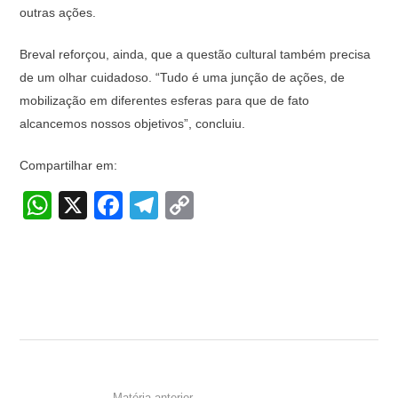
outras ações.
Breval reforçou, ainda, que a questão cultural também precisa
de um olhar cuidadoso. “Tudo é uma junção de ações, de
mobilização em diferentes esferas para que de fato
alcancemos nossos objetivos”, concluiu.
Compartilhar em:
W
X
F
T
C
h
a
el
o
at
c
e
p
s
e
gr
y
A
b
a
Li
p
o
m
n
p
o
k
Matéria anterior