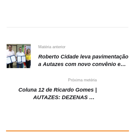
at
c
e
p
s
e
gr
y
A
b
a
Li
p
o
m
n
p
o
k
k
Matéria anterior
Roberto Cidade leva pavimentação
a Autazes com novo convênio e
obras viárias
Próxima metéria
Coluna 12 de Ricardo Gomes |
AUTAZES: DEZENAS DE
FAMÍLIAS PODEM SER EXPULSAS
DE TERRAS OCUPADAS HÁ MAIS
DE UM SÉCULO SEM QUE A
JUSTIÇA TENHA ANALISADO