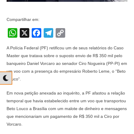
Compartilhar em:
W
X
F
T
C
h
a
el
o
A Polícia Federal (PF) retificou um de seus relatórios do Caso
at
c
e
p
Master que tratava sobre o suposto envio de R$ 350 mil pelo
s
e
gr
y
banqueiro Daniel Vorcaro ao senador Ciro Nogueira (PP-PI) em
A
b
a
Li
um voo com a presença do empresário Roberto Leme, o “Beto
p
o
m
n
Louco“.
p
o
k
Em nova petição anexada ao inquérito, a PF afastou a relação
k
temporal que havia estabelecido entre um voo que transportou
Beto Louco a Brasília com um malote de dinheiro e mensagens
que mencionariam um pagamento de R$ 350 mil a Ciro por
Vorcaro.