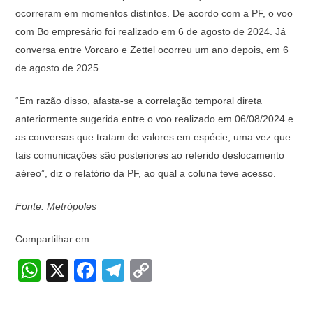
ocorreram em momentos distintos. De acordo com a PF, o voo
com Bo empresário foi realizado em 6 de agosto de 2024. Já
conversa entre Vorcaro e Zettel ocorreu um ano depois, em 6
de agosto de 2025.
“Em razão disso, afasta-se a correlação temporal direta
anteriormente sugerida entre o voo realizado em 06/08/2024 e
as conversas que tratam de valores em espécie, uma vez que
tais comunicações são posteriores ao referido deslocamento
aéreo”, diz o relatório da PF, ao qual a coluna teve acesso.
Fonte: Metrópoles
Compartilhar em:
W
X
F
T
C
h
a
el
o