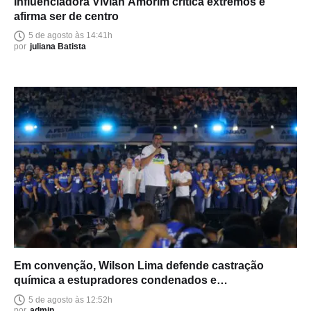
Influenciadora Vivian Amorim critica extremos e
afirma ser de centro
5 de agosto às 14:41h
por
juliana Batista
Em convenção, Wilson Lima defende castração
química a estupradores condenados e
endurecimento das leis
5 de agosto às 12:52h
por
admin