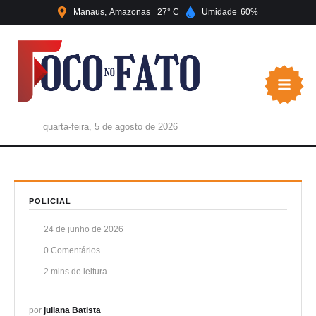
Manaus
Amazonas
27
Umidade
60
quarta-feira, 5 de agosto de 2026
POLICIAL
24 de junho de 2026
0
 Comentários
2
 mins de leitura
por 
juliana Batista