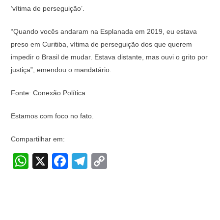
‘vítima de perseguição’.
“Quando vocês andaram na Esplanada em 2019, eu estava
preso em Curitiba, vítima de perseguição dos que querem
impedir o Brasil de mudar. Estava distante, mas ouvi o grito por
justiça”, emendou o mandatário.
Fonte: Conexão Política
Estamos com foco no fato.
Compartilhar em:
W
X
F
T
C
h
a
el
o
at
c
e
p
s
e
gr
y