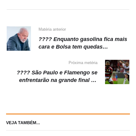
A
b
a
Li
p
o
m
n
p
o
k
k
Matéria anterior
???? Enquanto gasolina fica mais
cara e Bolsa tem quedas
consecutivas, Lula não tira
Bolsonaro da boca
Próxima metéria
???? São Paulo e Flamengo se
enfrentarão na grande final da
Copa do Brasil 2023
VEJA TAMBÉM...