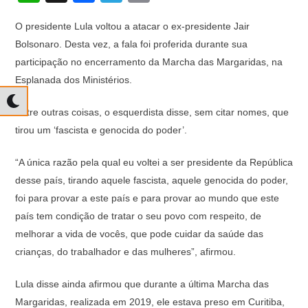
h
a
el
o
O presidente Lula voltou a atacar o ex-presidente Jair
at
c
e
p
Bolsonaro. Desta vez, a fala foi proferida durante sua
s
e
gr
y
participação no encerramento da Marcha das Margaridas, na
A
b
a
Li
Esplanada dos Ministérios.
p
o
m
n
Entre outras coisas, o esquerdista disse, sem citar nomes, que
p
o
k
tirou um ‘fascista e genocida do poder’.
k
“A única razão pela qual eu voltei a ser presidente da República
desse país, tirando aquele fascista, aquele genocida do poder,
foi para provar a este país e para provar ao mundo que este
país tem condição de tratar o seu povo com respeito, de
melhorar a vida de vocês, que pode cuidar da saúde das
crianças, do trabalhador e das mulheres”, afirmou.
Lula disse ainda afirmou que durante a última Marcha das
Margaridas, realizada em 2019, ele estava preso em Curitiba,