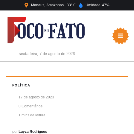
Manaus
Amazonas
33
Umidade
47
sexta-feira, 7 de agosto de 2026
POLÍTICA
17 de agosto de 2023
0
 Comentários
1
 mins de leitura
por 
Luyza Rodrigues