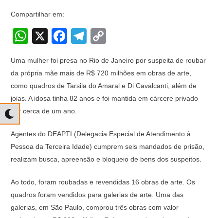
Compartilhar em:
W
X
F
T
C
h
a
el
o
Uma mulher foi presa no Rio de Janeiro por suspeita de roubar
at
c
e
p
da própria mãe mais de R$ 720 milhões em obras de arte,
s
e
gr
y
como quadros de Tarsila do Amaral e Di Cavalcanti, além de
A
b
a
Li
joias. A idosa tinha 82 anos e foi mantida em cárcere privado
p
o
m
n
por cerca de um ano.
p
o
k
Agentes do DEAPTI (Delegacia Especial de Atendimento à
k
Pessoa da Terceira Idade) cumprem seis mandados de prisão,
realizam busca, apreensão e bloqueio de bens dos suspeitos.
Ao todo, foram roubadas e revendidas 16 obras de arte. Os
quadros foram vendidos para galerias de arte. Uma das
galerias, em São Paulo, comprou três obras com valor