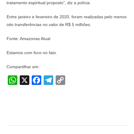
tratamento espiritual proposto”, diz a polícia.
Entre janeiro e fevereiro de 2020, foram realizadas pelo menos
oito transferências no valor de R$ 5 milhões.
Fonte: Amazonas Atual
Estamos com foco no fato.
Compartilhar em:
W
X
F
T
C
h
a
el
o
at
c
e
p
s
e
gr
y
A
b
a
Li
p
o
m
n