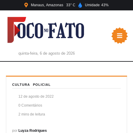
Manaus
Amazonas
33
Umidade
43
quinta-feira, 6 de agosto de 2026
CULTURA
POLICIAL
12 de agosto de 2022
0
 Comentários
2
 mins de leitura
por 
Luyza Rodrigues