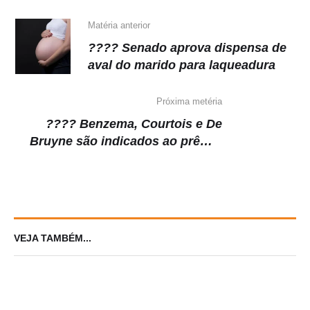
p
o
k
k
Matéria anterior
???? Senado aprova dispensa de
aval do marido para laqueadura
Próxima metéria
???? Benzema, Courtois e De
Bruyne são indicados ao prêmio
de melhor jogador da Uefa
VEJA TAMBÉM...