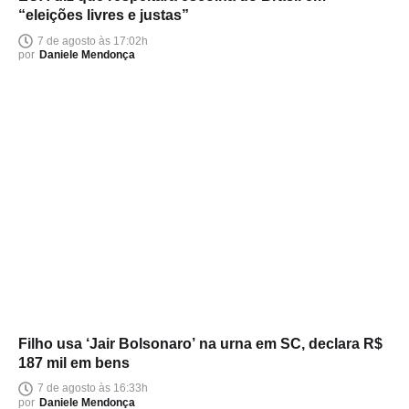
“eleições livres e justas”
7 de agosto às 17:02h
por
Daniele Mendonça
Filho usa ‘Jair Bolsonaro’ na urna em SC, declara R$
187 mil em bens
7 de agosto às 16:33h
por
Daniele Mendonça