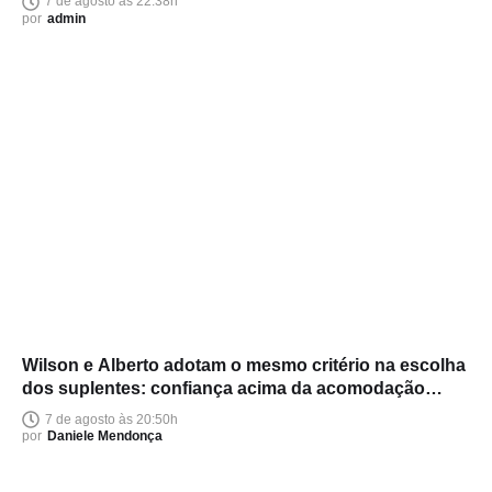
7 de agosto às 22:38h
por
admin
Wilson e Alberto adotam o mesmo critério na escolha
dos suplentes: confiança acima da acomodação
política
7 de agosto às 20:50h
por
Daniele Mendonça