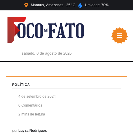
Manaus
Amazonas
25
Umidade
70
sábado, 8 de agosto de 2026
POLÍTICA
4 de setembro de 2024
0
 Comentários
2
 mins de leitura
por 
Luyza Rodrigues