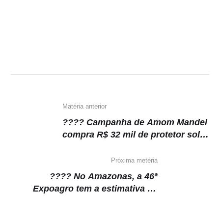
Matéria anterior
???? Campanha de Amom Mandel
compra R$ 32 mil de protetor solar
fator 30
Próxima metéria
???? No Amazonas, a 46ª
Expoagro tem a estimativa de
movimentar R$230 milhões em
recursos voltados ao setor