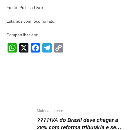
Fonte: Política Livre
Estamos com foco no fato.
Compartilhar em:
W
X
F
T
C
h
a
el
o
at
c
e
p
s
e
gr
y
A
b
a
Li
p
o
m
n
p
o
k
k
Matéria anterior
????IVA do Brasil deve chegar a
28% com reforma tributária e se