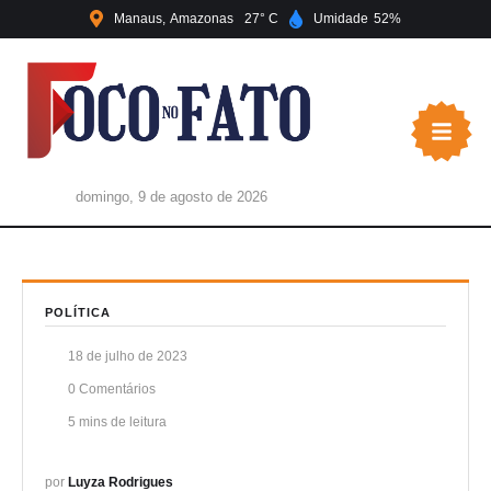
Manaus
Amazonas
27
Umidade
52
domingo, 9 de agosto de 2026
POLÍTICA
18 de julho de 2023
0
 Comentários
5
 mins de leitura
por 
Luyza Rodrigues