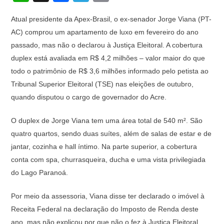
h
a
el
o
Atual presidente da Apex-Brasil, o ex-senador Jorge Viana (PT-
at
c
e
p
AC) comprou um apartamento de luxo em fevereiro do ano
s
e
gr
y
passado, mas não o declarou à Justiça Eleitoral. A cobertura
A
b
a
Li
duplex está avaliada em R$ 4,2 milhões – valor maior do que
p
o
m
n
todo o patrimônio de R$ 3,6 milhões informado pelo petista ao
Tribunal Superior Eleitoral (TSE) nas eleições de outubro,
p
o
k
quando disputou o cargo de governador do Acre.
k
O duplex de Jorge Viana tem uma área total de 540 m². São
quatro quartos, sendo duas suítes, além de salas de estar e de
jantar, cozinha e hall íntimo. Na parte superior, a cobertura
conta com spa, churrasqueira, ducha e uma vista privilegiada
do Lago Paranoá.
Por meio da assessoria, Viana disse ter declarado o imóvel à
Receita Federal na declaração do Imposto de Renda deste
ano, mas não explicou por que não o fez à Justiça Eleitoral.