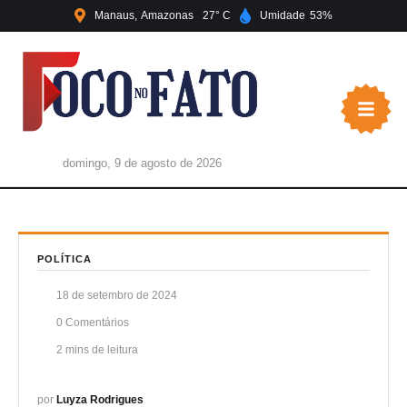
Manaus
Amazonas
27
Umidade
53
domingo, 9 de agosto de 2026
POLÍTICA
18 de setembro de 2024
0
 Comentários
2
 mins de leitura
por 
Luyza Rodrigues