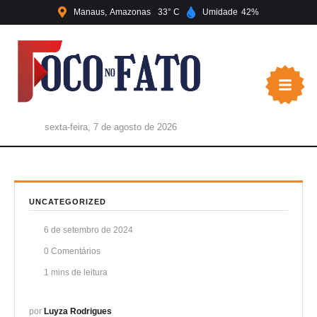
Manaus
Amazonas
33
Umidade
42
sexta-feira, 7 de agosto de 2026
UNCATEGORIZED
6 de setembro de 2024
0
 Comentários
1
 mins de leitura
por 
Luyza Rodrigues