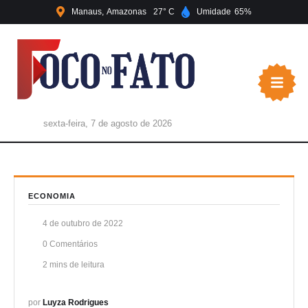
Manaus
Amazonas
27
Umidade
65
sexta-feira, 7 de agosto de 2026
ECONOMIA
4 de outubro de 2022
0
 Comentários
2
 mins de leitura
por 
Luyza Rodrigues