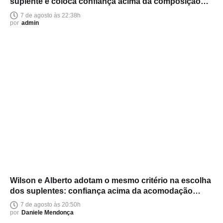
suplente e coloca confiança acima da composição
política
7 de agosto às 22:38h
por
admin
Wilson e Alberto adotam o mesmo critério na escolha
dos suplentes: confiança acima da acomodação
política
7 de agosto às 20:50h
por
Daniele Mendonça