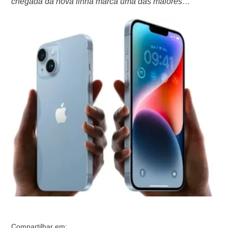
chegada da nova linha marca uma das maiores
mudanças dos últimos anos no aparelho que inaugurou
a era dos smartphones: o fim da porta Lightning para
recarga de bateria e transferência de dados, presente
nos celulares da marca desde o iPhone 5, lançado em
2012. O …
Compartilhar em: