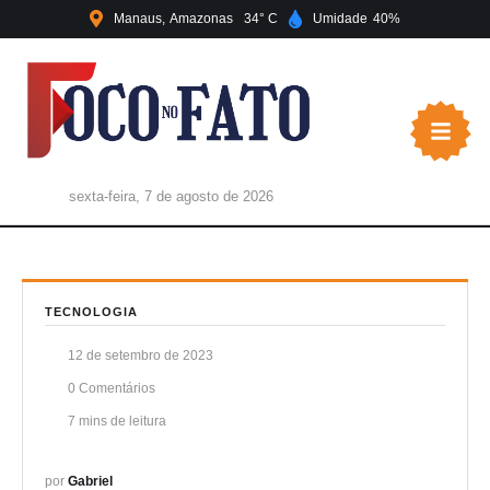
Manaus
Amazonas
34
Umidade
40
sexta-feira, 7 de agosto de 2026
TECNOLOGIA
12 de setembro de 2023
0
 Comentários
7
 mins de leitura
por 
Gabriel