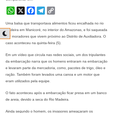
W
X
F
T
C
h
a
el
o
Uma balsa que transportava alimentos ficou encalhada no rio
at
c
e
p
Madeira em Manicoré, no interior do Amazonas, e foi saqueada
s
e
gr
y
por moradores que vivem próximo ao Distrito de Auxiliadora. O
A
b
a
Li
caso aconteceu na quinta-feira (5).
p
o
m
n
Em um vídeo que circula nas redes sociais, um dos tripulantes
p
o
k
da embarcação narra que os homens entraram na embarcação
k
e levaram parte da mercadoria, como, pacotes de trigo, óleo e
ração. Também foram levados uma canoa e um motor que
eram utilizados pela equipe.
O fato aconteceu após a embarcação ficar presa em um banco
de areia, devido a seca do Rio Madeira.
Ainda segundo o homem, os invasores ameaçaram os