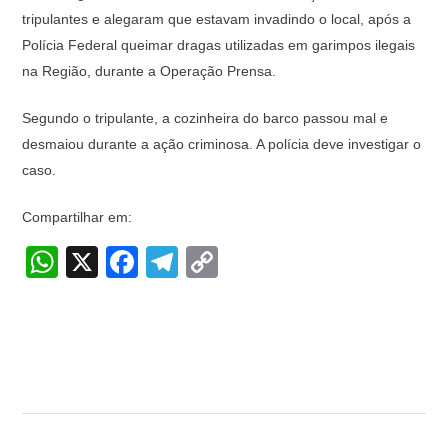
tripulantes e alegaram que estavam invadindo o local, após a
Polícia Federal queimar dragas utilizadas em garimpos ilegais
na Região, durante a Operação Prensa.
Segundo o tripulante, a cozinheira do barco passou mal e
desmaiou durante a ação criminosa. A polícia deve investigar o
caso.
Compartilhar em:
W
X
F
T
C
h
a
el
o
at
c
e
p
s
e
gr
y
A
b
a
Li
p
o
m
n