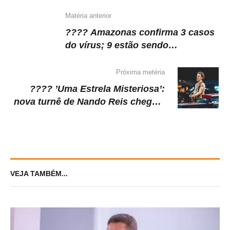
p
o
k
k
Matéria anterior
???? Amazonas confirma 3 casos
do vírus; 9 estão sendo
investigados
Próxima metéria
???? ’Uma Estrela Misteriosa’:
nova turnê de Nando Reis chega a
Manaus este mês com plateia
esgotada
VEJA TAMBÉM...