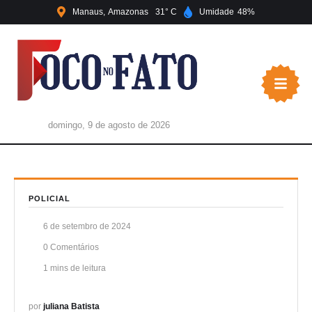
Manaus
Amazonas
31
Umidade
48
domingo, 9 de agosto de 2026
POLICIAL
6 de setembro de 2024
0
 Comentários
1
 mins de leitura
por 
juliana Batista