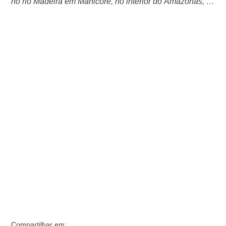
no rio Madeira em Manicoré, no interior do Amazonas, e
foi saqueada por moradores que vivem próximo ao
Distrito de Auxiliadora. O caso aconteceu na quinta-feira
(5). Em um vídeo que circula nas redes sociais, um dos
tripulantes da embarcação narra que os homens
entraram na embarcação e …
Compartilhar em: