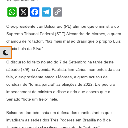
W
X
F
T
C
h
a
el
o
O ex-presidente Jair Bolsonaro (PL) afirmou que o ministro do
at
c
e
p
Supremo Tribunal Federal (STF) Alexandre de Moraes, a quem
s
e
gr
y
chamou de “ditador”, “faz mais mal ao Brasil que o próprio Luiz
A
b
a
Li
Inácio Lula da Silva”.
p
o
m
n
O discurso foi feito no ato do 7 de Setembro na tarde deste
p
o
k
sábado (7/9) na Avenida Paulista. Em vários momentos da sua
k
fala, o ex-presidente atacou Moraes, a quem acusou de
conduzir de “forma parcial” as eleições de 2022. Ele pediu o
impeachment do ministro e disse ainda que espera que o
Senado “bote um freio” nele.
Bolsonaro também saiu em defesa dos manifestantes que
invadiram as sedes dos Três Poderes em Brasília no 8 de
Janeiro, o que ele classificou como ato de “catarse”.