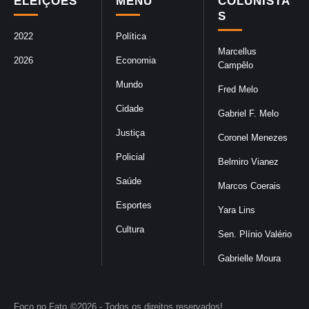
ELEIÇÕES
MENU
COLUNISTA
S
2022
Política
Marcellus
2026
Economia
Campêlo
Mundo
Fred Melo
Cidade
Gabriel F. Melo
Justiça
Coronel Menezes
Policial
Belmiro Vianez
Saúde
Marcos Coerais
Esportes
Yara Lins
Cultura
Sen. Plínio Valério
Gabrielle Moura
Foco no Fato
©2026 - Todos os direitos reservados!