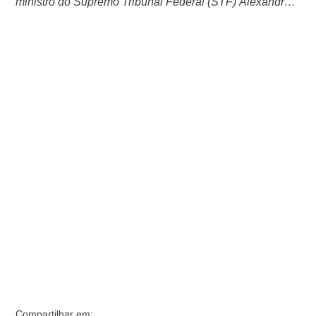
ministro do Supremo Tribunal Federal (STF) Alexandre
de Moraes, a quem chamou de “ditador”, “faz mais mal
ao Brasil que o próprio Luiz Inácio Lula da Silva”. O
discurso foi feito no ato do 7 de Setembro na tarde deste
sábado (7/9) na Avenida Paulista. Em vários …
Compartilhar em: