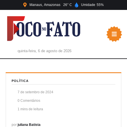
Manaus
Amazonas
26
Umidade
55
quinta-feira, 6 de agosto de 2026
POLÍTICA
7 de setembro de 2024
0
 Comentários
1
 mins de leitura
por 
juliana Batista