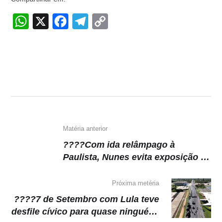
W
X
F
T
C
h
a
el
o
at
c
e
p
s
e
gr
y
A
b
a
Li
p
o
m
n
p
o
k
k
Matéria anterior
????Com ida relâmpago à
Paulista, Nunes evita exposição ao
bolsonarismo
Próxima metéria
????7 de Setembro com Lula teve
desfile cívico para quase ninguém,