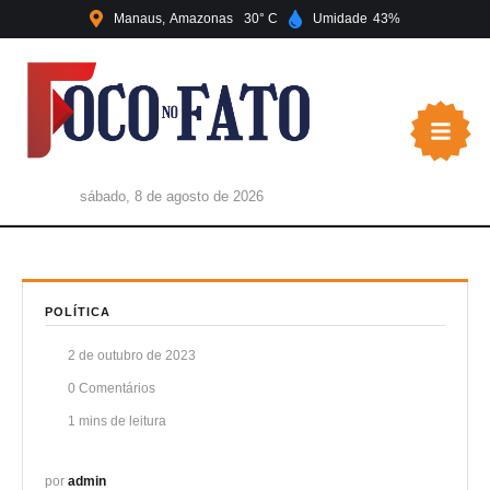
Manaus
Amazonas
30
Umidade
43
sábado, 8 de agosto de 2026
POLÍTICA
2 de outubro de 2023
0
 Comentários
1
 mins de leitura
por 
admin