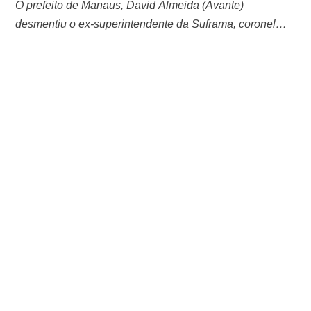
O prefeito de Manaus, David Almeida (Avante)
desmentiu o ex-superintendente da Suframa, coronel
Alfredo Menezes Junior sobre sua candidatura à
reeleição pelo PL-AM em 2024. Ao BNC Amazonas, o
prefeito disse que só vai tratar sobre eleição no próximo
ano. “Eu tô muito focado no trabalho, eu preciso ajudar a
população, não tô preocupado com …