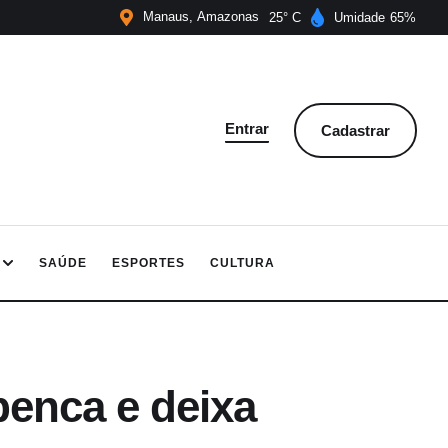
Manaus
Amazonas
25
Umidade
65
Entrar
Cadastrar
SAÚDE
ESPORTES
CULTURA
enca e deixa