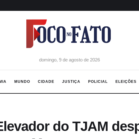
domingo, 9 de agosto de 2026
MIA
MUNDO
CIDADE
JUSTIÇA
POLICIAL
ELEIÇÕES
levador do TJAM desp