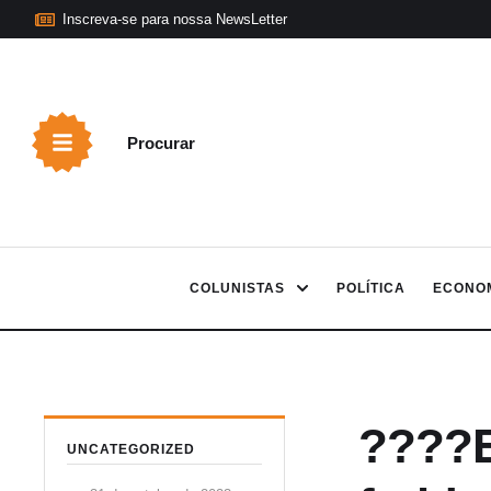
Inscreva-se para nossa NewsLetter
Procurar
COLUNISTAS
POLÍTICA
ECONO
????E
UNCATEGORIZED