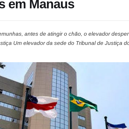
os em Manaus
munhas, antes de atingir o chão, o elevador despen
ustiça Um elevador da sede do Tribunal de Justiça
erça-feira (31), na zona Centro-Sul de Manaus. Seg
nda …