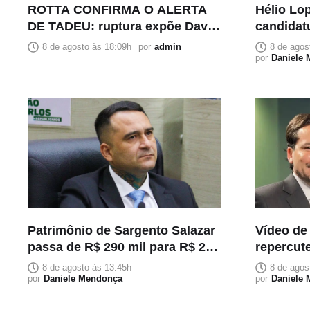
ROTTA CONFIRMA O ALERTA
Hélio Lop
DE TADEU: ruptura expõe David
candidat
Almeida pela voz de quem
Bolsonar
8 de agosto às 18:09h
por
admin
8 de agos
esteve ao seu lado
por
Daniele
Patrimônio de Sargento Salazar
Vídeo de
passa de R$ 290 mil para R$ 2,2
repercute
milhões em cinco meses
Neto com
8 de agosto às 13:45h
8 de agos
por
Daniele Mendonça
ao Sena
por
Daniele