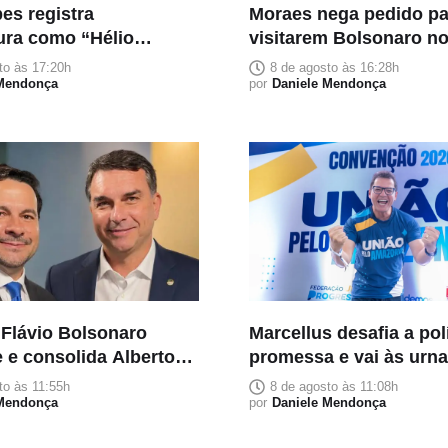
es registra
Moraes nega pedido par
ura como “Hélio
visitarem Bolsonaro no
o”
Pais
to às 17:20h
8 de agosto às 16:28h
 Mendonça
por
Daniele Mendonça
 Flávio Bolsonaro
Marcellus desafia a pol
 e consolida Alberto
promessa e vai às urn
o candidato da direita
três palavras: trabalho,
to às 11:55h
8 de agosto às 11:08h
do no Amazonas
 Mendonça
execução e entrega
por
Daniele Mendonça