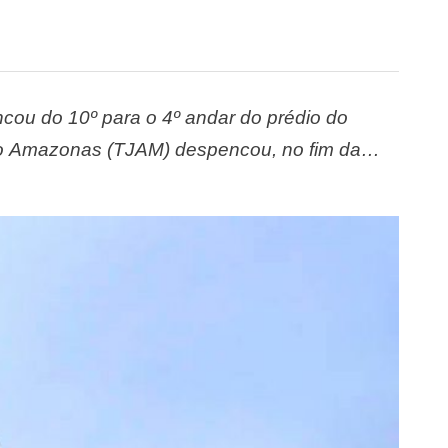
cou do 10º para o 4º andar do prédio do
 do Amazonas (TJAM) despencou, no fim da
undo testemunhas, o incidente deixou feridos.