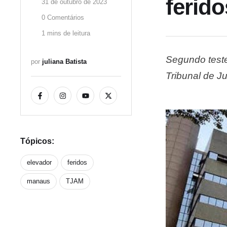
ferid
31 de outubro de 2023
0
 Comentários
1
 mins de leitura
Segundo teste
por 
juliana Batista
Tribunal de J
manhã desta t
O tribunal ai
Tópicos:
elevador
feridos
manaus
TJAM