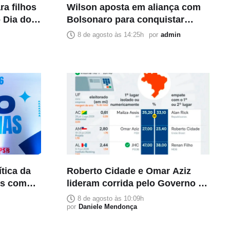
a filhos
Wilson aposta em aliança com
 Dia dos
Bolsonaro para conquistar
segundo voto da direita na
8 de agosto às 14:25h
por
admin
disputa pelo Senado
ítica da
Roberto Cidade e Omar Aziz
as com
lideram corrida pelo Governo do
Amazonas, aponta Poder360
8 de agosto às 10:09h
por
Daniele Mendonça