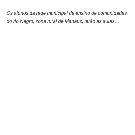
Os alunos da rede municipal de ensino de comunidades
do rio Negro, zona rural de Manaus, terão as aulas
presenciais encerradas devido à severa vazante. O
término do ano letivo seria no dia 17, mas encerrará
nesta quarta-feira (4). Com o baixo nível dos rios,
professores e estudantes têm dificuldade de locomoção
para chegar até …