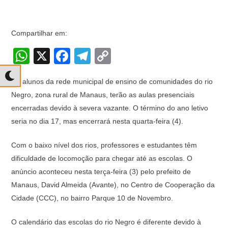
Compartilhar em:
W
X
F
T
C
h
a
el
o
Os alunos da rede municipal de ensino de comunidades do rio
at
c
e
p
Negro, zona rural de Manaus, terão as aulas presenciais
s
e
gr
y
encerradas devido à severa vazante. O término do ano letivo
A
b
a
Li
seria no dia 17, mas encerrará nesta quarta-feira (4).
p
o
m
n
Com o baixo nível dos rios, professores e estudantes têm
p
o
k
dificuldade de locomoção para chegar até as escolas. O
k
anúncio aconteceu nesta terça-feira (3) pelo prefeito de
Manaus, David Almeida (Avante), no Centro de Cooperação da
Cidade (CCC), no bairro Parque 10 de Novembro.
O calendário das escolas do rio Negro é diferente devido à