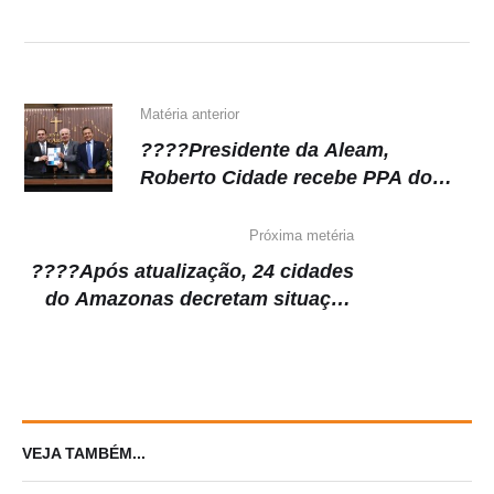
A
b
a
Li
p
o
m
n
p
o
k
k
Matéria anterior
????Presidente da Aleam,
Roberto Cidade recebe PPA do
titular da Sedecti
Próxima metéria
????Após atualização, 24 cidades
do Amazonas decretam situação
de emergência nesta terça
VEJA TAMBÉM...