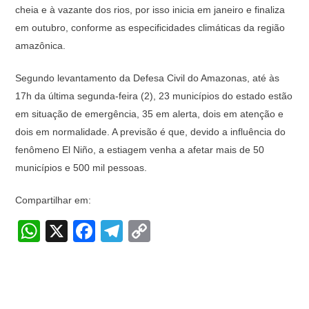
cheia e à vazante dos rios, por isso inicia em janeiro e finaliza
em outubro, conforme as especificidades climáticas da região
amazônica.
Segundo levantamento da Defesa Civil do Amazonas, até às
17h da última segunda-feira (2), 23 municípios do estado estão
em situação de emergência, 35 em alerta, dois em atenção e
dois em normalidade. A previsão é que, devido a influência do
fenômeno El Niño, a estiagem venha a afetar mais de 50
municípios e 500 mil pessoas.
Compartilhar em:
W
X
F
T
C
h
a
el
o
at
c
e
p
s
e
gr
y