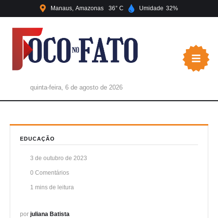
Manaus
Amazonas
36
Umidade
32
quinta-feira, 6 de agosto de 2026
EDUCAÇÃO
3 de outubro de 2023
0
 Comentários
1
 mins de leitura
por 
juliana Batista