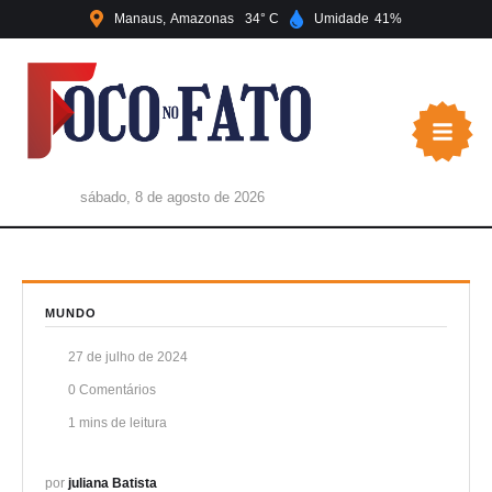
Manaus
Amazonas
34
Umidade
41
sábado, 8 de agosto de 2026
MUNDO
27 de julho de 2024
0
 Comentários
1
 mins de leitura
por 
juliana Batista