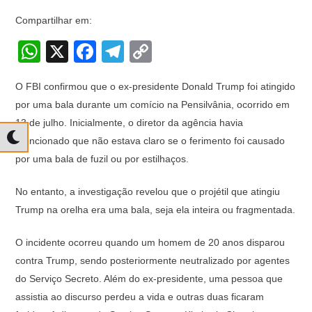
Compartilhar em:
W
X
F
T
C
h
a
el
o
O FBI confirmou que o ex-presidente Donald Trump foi atingido
at
c
e
p
por uma bala durante um comício na Pensilvânia, ocorrido em
s
e
gr
y
13 de julho. Inicialmente, o diretor da agência havia
A
b
a
Li
mencionado que não estava claro se o ferimento foi causado
p
o
m
n
por uma bala de fuzil ou por estilhaços.
p
o
k
No entanto, a investigação revelou que o projétil que atingiu
k
Trump na orelha era uma bala, seja ela inteira ou fragmentada.
O incidente ocorreu quando um homem de 20 anos disparou
contra Trump, sendo posteriormente neutralizado por agentes
do Serviço Secreto. Além do ex-presidente, uma pessoa que
assistia ao discurso perdeu a vida e outras duas ficaram