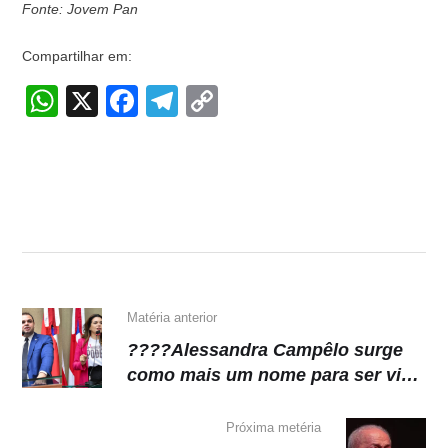
Fonte: Jovem Pan
Compartilhar em:
W
X
F
T
C
h
a
el
o
at
c
e
p
s
e
gr
y
A
b
a
Li
p
o
m
n
p
o
k
k
Matéria anterior
????Alessandra Campêlo surge
como mais um nome para ser vice
de Cidade
Próxima metéria