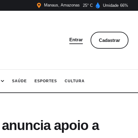
Manaus
Amazonas
25
Umidade
66
Entrar
Cadastrar
SAÚDE
ESPORTES
CULTURA
 anuncia apoio a