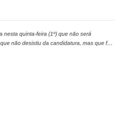
a nesta quinta-feira (1º) que não será
que não desistiu da candidatura, mas que foi
firma que irá participar ativamente das eleições