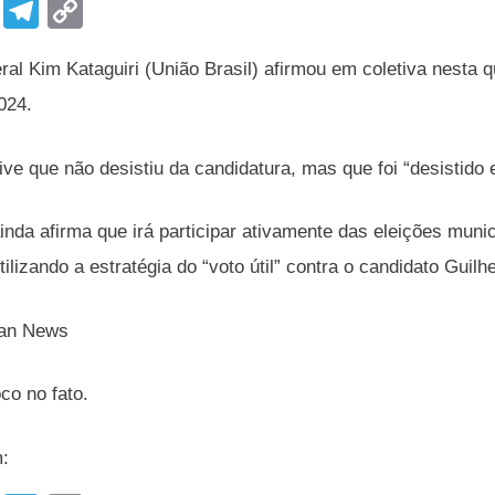
F
T
C
a
el
o
al Kim Kataguiri (União Brasil) afirmou em coletiva nesta qu
c
e
p
024.
e
gr
y
b
a
Li
ve que não desistiu da candidatura, mas que foi “desistido e
o
m
n
o
k
nda afirma que irá participar ativamente das eleições munic
k
ilizando a estratégia do “voto útil” contra o candidato Gui
Pan News
o no fato.
m: