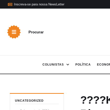
Inscreva-se para nossa NewsLetter
Procurar
COLUNISTAS
POLÍTICA
ECONO
????K
UNCATEGORIZED