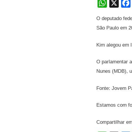
W
X
h
O deputado feder
at
São Paulo em 2
s
A
Kim alegou em li
p
p
O parlamentar ai
Nunes (MDB), ut
Fonte: Jovem 
Estamos com foc
Compartilhar e