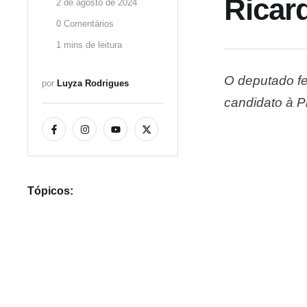
Ricar
2 de agosto de 2024
0
 Comentários
1
 mins de leitura
O deputado fed
por 
Luyza Rodrigues
candidato à P
“desistido e s
municipais d
Tópicos: