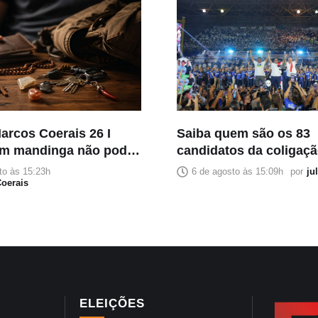
arcos Coerais 26 I
Saiba quem são os 83
m mandinga não pode,
candidatos da coligaç
egue seus patuás
Pelo Amazonas nas ele
to às 15:23h
6 de agosto às 15:09h
por
ju
oerais
2026
ELEIÇÕES