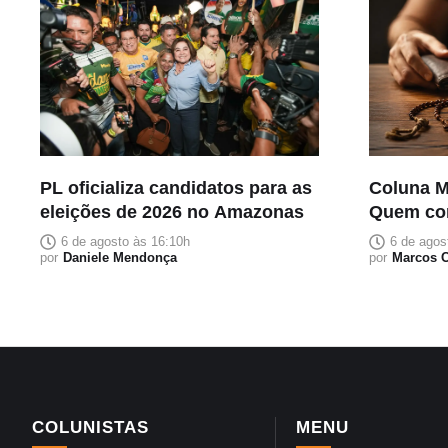
PL oficializa candidatos para as
Coluna M
eleições de 2026 no Amazonas
Quem co
que carr
6 de agosto às 16:10h
6 de agos
por
Daniele Mendonça
por
Marcos C
COLUNISTAS
MENU