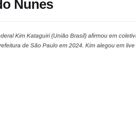
do Nunes
eral Kim Kataguiri (União Brasil) afirmou em coletiv
refeitura de São Paulo em 2024. Kim alegou em live 
abotado pelo próprio partido”. O parlamentar ainda a
e São …