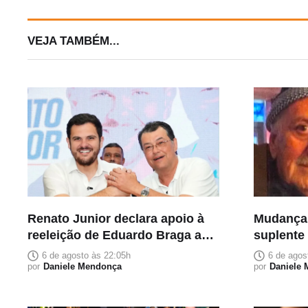
VEJA TAMBÉM...
Renato Junior declara apoio à
Mudança
reeleição de Eduardo Braga ao
suplente
Senado
homenage
6 de agosto às 22:05h
6 de agos
por
Daniele Mendonça
carrega s
por
Daniele