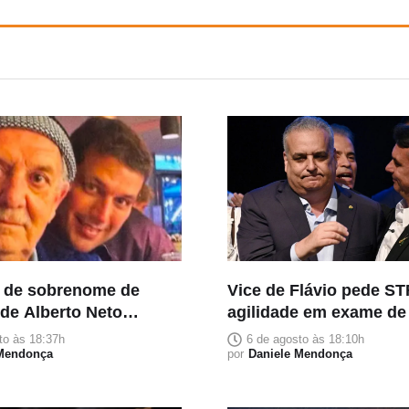
 de sobrenome de
Vice de Flávio pede ST
 de Alberto Neto
agilidade em exame d
ia pai falecido e
para afastar suspeita 
to às 18:37h
6 de agosto às 18:10h
ignificado familiar
 Mendonça
por
Daniele Mendonça