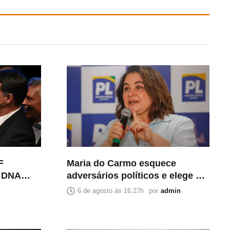
F
Maria do Carmo esquece
e DNA
adversários políticos e elege a
de estupro
imprensa como principal
6 de agosto às 16:27h
por
admin
inimiga