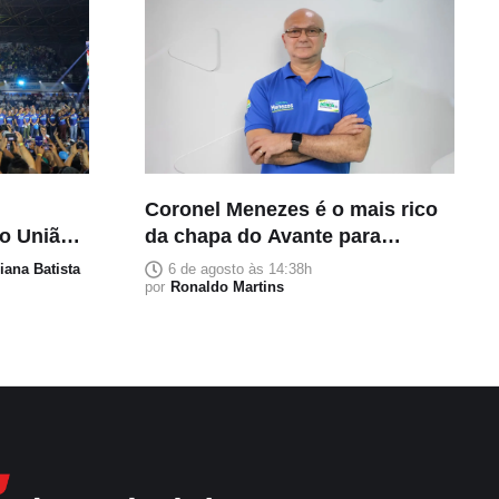
Coronel Menezes é o mais rico
ão União
da chapa do Avante para
ições de
deputado federal; veja o valor
liana Batista
6 de agosto às 14:38h
por
Ronaldo Martins