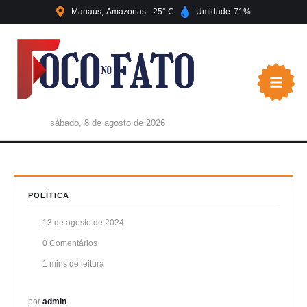
Manaus
Amazonas
25
Umidade
71
sábado, 8 de agosto de 2026
POLÍTICA
13 de agosto de 2024
0
 Comentários
1
 mins de leitura
por 
admin