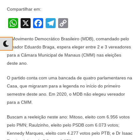
Compartilhar em:
W
X
F
T
C
h
a
el
o
O Movimento Democrático Brasileiro (MDB), comandado pelo
at
c
e
p
senador Eduardo Braga, espera eleger entre 2 e 3 vereadores
s
e
gr
y
para a Câmara Municipal de Manaus (CMM) nas eleições
A
b
a
Li
deste ano.
p
o
m
n
O partido conta com uma bancada de quatro parlamentares na
p
o
k
Casa, que migraram para a legenda no início do primeiro
k
semestre deste ano. Em 2020, o MDB não elegeu vereador
para a CMM.
Buscam a reeleição neste ano: Mitoso, eleito com 6.956 votos
pelo PMN; Raulzinho, eleito pelo PSDB com 6.073 votos;
Kennedy Marques, eleito com 4.277 votos pelo PTB; e Dr Isaac