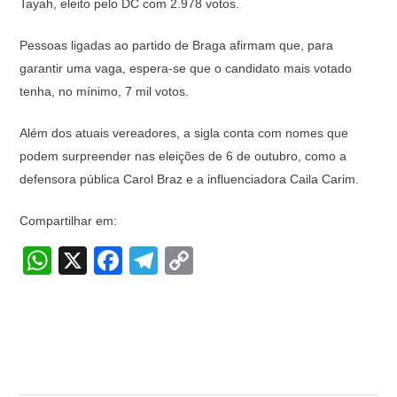
Tayah, eleito pelo DC com 2.978 votos.
Pessoas ligadas ao partido de Braga afirmam que, para
garantir uma vaga, espera-se que o candidato mais votado
tenha, no mínimo, 7 mil votos.
Além dos atuais vereadores, a sigla conta com nomes que
podem surpreender nas eleições de 6 de outubro, como a
defensora pública Carol Braz e a influenciadora Caila Carim.
Compartilhar em:
W
X
F
T
C
h
a
el
o
at
c
e
p
s
e
gr
y
A
b
a
Li