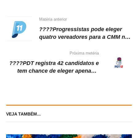
p
o
m
n
p
o
k
k
Matéria anterior
????Progressistas pode eleger
quatro vereadores para a CMM na
eleição
Próxima metéria
????PDT registra 42 candidatos e
tem chance de eleger apenas 1
vereador para a CMM
VEJA TAMBÉM...