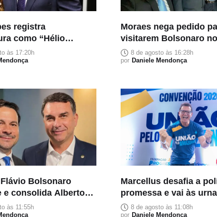
es registra
Moraes nega pedido par
ura como “Hélio
visitarem Bolsonaro no
o”
Pais
to às 17:20h
8 de agosto às 16:28h
 Mendonça
por
Daniele Mendonça
 Flávio Bolsonaro
Marcellus desafia a pol
 e consolida Alberto
promessa e vai às urn
o candidato da direita
três palavras: trabalho,
to às 11:55h
8 de agosto às 11:08h
do no Amazonas
 Mendonça
execução e entrega
por
Daniele Mendonça