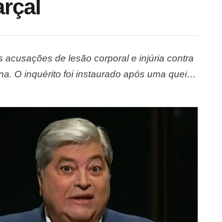
arçal
s acusações de lesão corporal e injúria contra
a. O inquérito foi instaurado após uma queixa
e ter sido agredido com uma cadeira durante