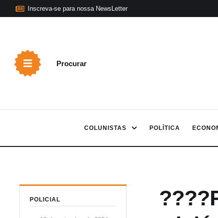
Inscreva-se para nossa NewsLetter
Procurar
COLUNISTAS
POLÍTICA
ECONO
????Po
POLICIAL