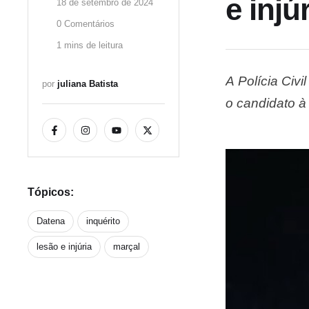
e injú
18 de setembro de 2024
0
 Comentários
1
 mins de leitura
A Polícia Civ
por 
juliana Batista
o candidato à
formal feita 
…
Tópicos:
Datena
inquérito
lesão e injúria
marçal