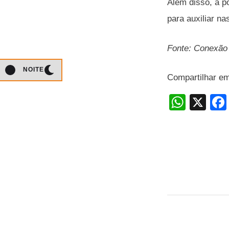
Além disso, a p
para auxiliar na
Fonte: Conexão 
NOITE
Compartilhar e
W
X
h
at
s
A
p
p