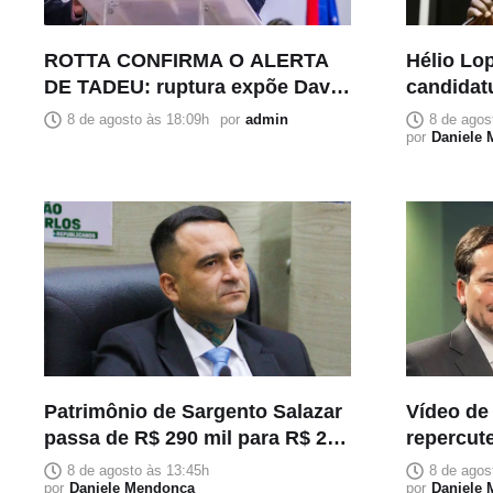
ROTTA CONFIRMA O ALERTA
Hélio Lop
DE TADEU: ruptura expõe David
candidat
Almeida pela voz de quem
Bolsonar
8 de agosto às 18:09h
por
admin
8 de agos
esteve ao seu lado
por
Daniele
Patrimônio de Sargento Salazar
Vídeo de
passa de R$ 290 mil para R$ 2,2
repercute
milhões em cinco meses
Neto com
8 de agosto às 13:45h
8 de agos
por
Daniele Mendonça
ao Sena
por
Daniele