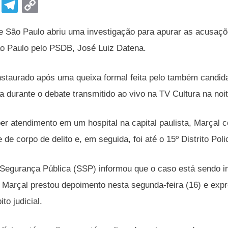
F
T
C
a
el
o
de São Paulo abriu uma investigação para apurar as acusaçõe
c
e
p
ão Paulo pelo PSDB, José Luiz Datena.
e
gr
y
b
a
Li
 instaurado após uma queixa formal feita pelo também candid
o
m
n
 durante o debate transmitido ao vivo na TV Cultura na noi
o
k
k
er atendimento em um hospital na capital paulista, Marçal 
 de corpo de delito e, em seguida, foi até o 15º Distrito Pol
 Segurança Pública (SSP) informou que o caso está sendo inv
Marçal prestou depoimento nesta segunda-feira (16) e exp
to judicial.