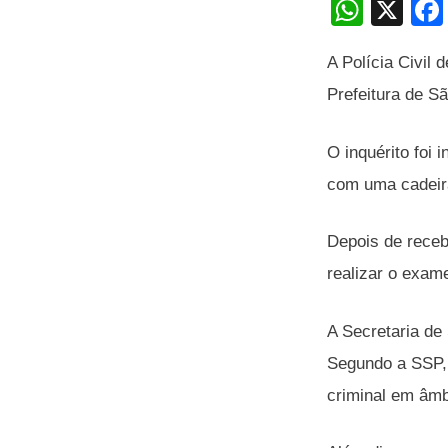
W
X
h
A Polícia Civil 
at
Prefeitura de S
s
A
O inquérito foi
p
com uma cadeira
p
Depois de receb
realizar o exame
A Secretaria de
Segundo a SSP, 
criminal em âmbi