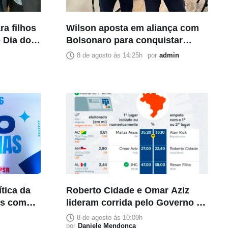
a filhos
Wilson aposta em aliança com
 Dia dos
Bolsonaro para conquistar
segundo voto da direita na
8 de agosto às 14:25h
por
admin
disputa pelo Senado
ítica da
Roberto Cidade e Omar Aziz
as com
lideram corrida pelo Governo do
Amazonas, aponta Poder360
8 de agosto às 10:09h
por
Daniele Mendonça