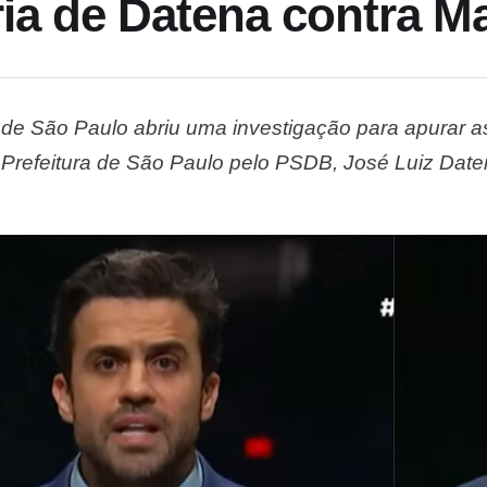
ria de Datena contra M
il de São Paulo abriu uma investigação para apurar a
 Prefeitura de São Paulo pelo PSDB, José Luiz Daten
pelo também candidato Pablo Marçal (PRTB), após el