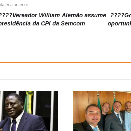
Matéria anterior
????Vereador William Alemão assume
????Go
presidência da CPI da Semcom
oportun