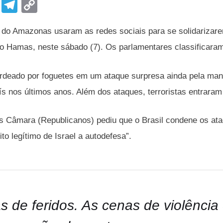
F
T
C
a
el
o
s do Amazonas usaram as redes sociais para se solidarizare
c
e
p
do Hamas, neste sábado (7). Os parlamentares classificara
e
gr
y
b
a
Li
ardeado por foguetes em um ataque surpresa ainda pela ma
o
m
n
ís nos últimos anos. Além dos ataques, terroristas entraram n
o
k
k
s Câmara (Republicanos) pediu que o Brasil condene os ataq
to legítimo de Israel a autodefesa”.
s de feridos. As cenas de violência