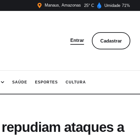
Manaus
Amazonas
25
Umidade
71
Entrar
Cadastrar
SAÚDE
ESPORTES
CULTURA
 repudiam ataques a