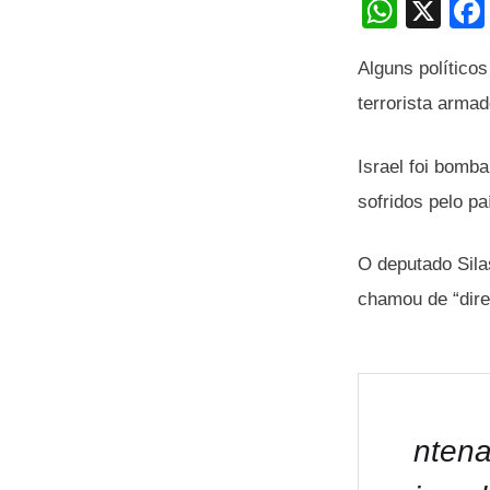
W
X
h
Alguns político
at
terrorista arma
s
A
Israel foi bomb
p
sofridos pelo pa
p
O deputado Sila
chamou de “direi
ntena