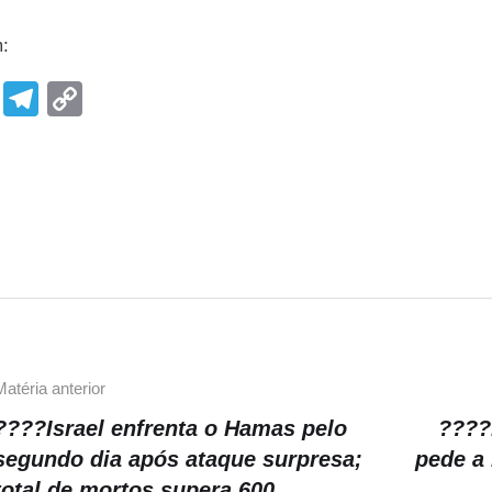
m:
F
T
C
a
el
o
c
e
p
e
gr
y
b
a
Li
o
m
n
o
k
k
Matéria anterior
????Israel enfrenta o Hamas pelo
????
segundo dia após ataque surpresa;
pede a
total de mortos supera 600