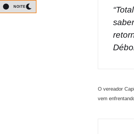
NOITE
“Tota
saber
retor
Débo
O vereador Capi
vem enfrentando