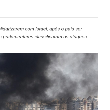
idarizarem com Israel, após o país ser
s parlamentares classificaram os ataques
es em um ataque surpresa ainda pela manhã.