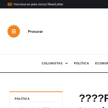
Inscreva-se para nossa NewsLetter
Procurar
COLUNISTAS
POLÍTICA
ECONO
????P
POLÍTICA