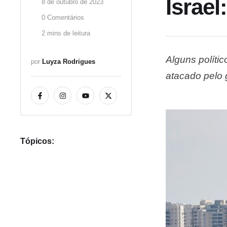
Israel
8 de outubro de 2023
0
 Comentários
2
 mins de leitura
Alguns políti
por 
Luyza Rodrigues
atacado pelo 
como “covarde
O ataque já 
Tópicos: