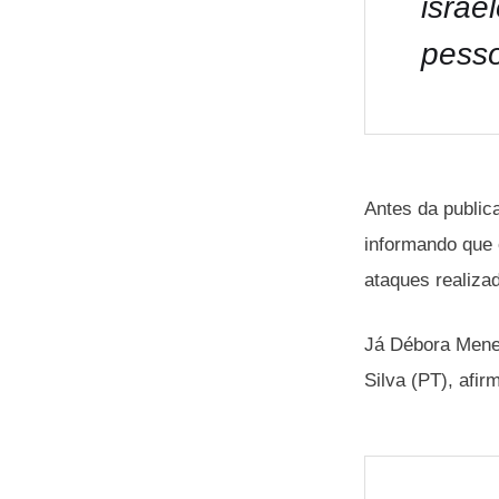
israe
pesso
Antes da public
informando que
ataques realizad
Já Débora Menez
Silva (PT), afi