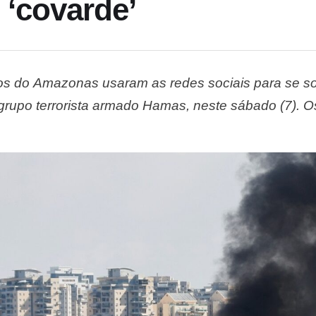
: ‘covarde’
cos do Amazonas usaram as redes sociais para se sol
grupo terrorista armado Hamas, neste sábado (7). O
 e repugnante”. Israel foi bombardeado por foguet
é considerado um dos maiores …