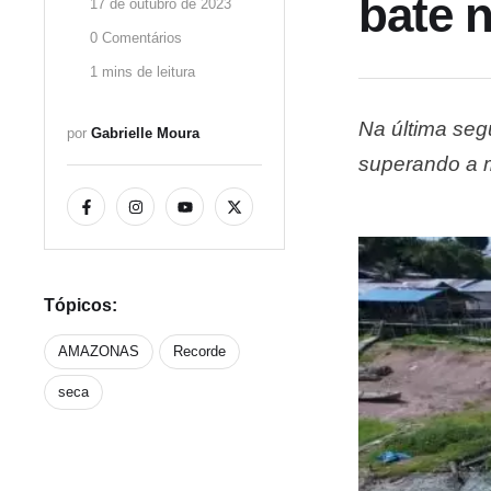
bate 
17 de outubro de 2023
0
 Comentários
1
 mins de leitura
Na última seg
por 
Gabrielle Moura
superando a m
Amazonas em 1
Tópicos:
AMAZONAS
Recorde
seca