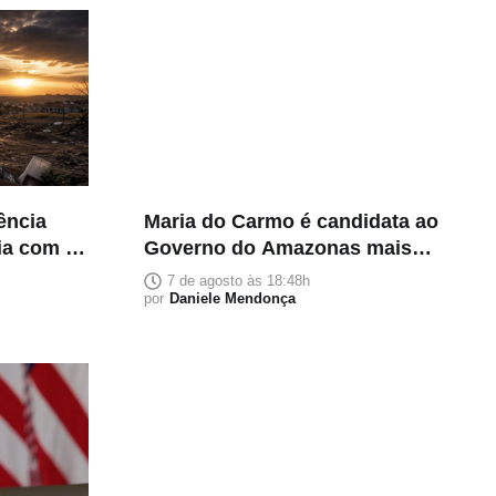
rência
Maria do Carmo é candidata ao
lia com 5
Governo do Amazonas mais
rica e declara patrimônio de R$
7 de agosto às 18:48h
118 milhões
por
Daniele Mendonça