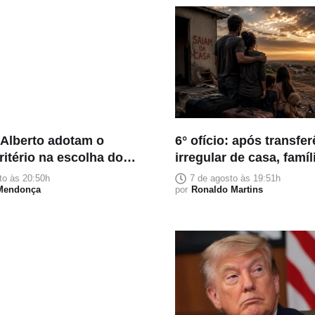
 Alberto adotam o
6° ofício: após transfe
itério na escolha dos
irregular de casa, famí
s: confiança acima da
pessoas teme despejo
to às 20:50h
7 de agosto às 19:51h
ão política
 Mendonça
por
Ronaldo Martins