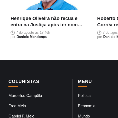
Henrique Oliveira não recua e
Roberto 
entra na Justiça após ter nome
Corrêa r
retirado do PL na corrida ao
reeleiçã
7 de agosto às 17:46h
7 de agos
Senado
por
Daniele Mendonça
por
Daniele
COLUNISTAS
MENU
Marcellus Campêlo
Política
Fred Melo
Economia
Gabriel F. Melo
Mundo