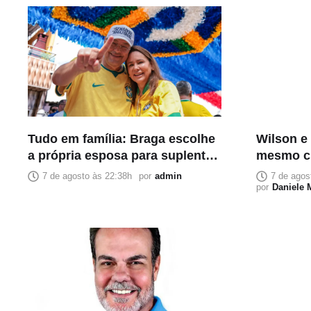
Tudo em família: Braga escolhe
Wilson e
a própria esposa para suplente
mesmo cr
e coloca confiança acima da
suplente
7 de agosto às 22:38h
por
admin
7 de agos
composição política
acomodaç
por
Daniele