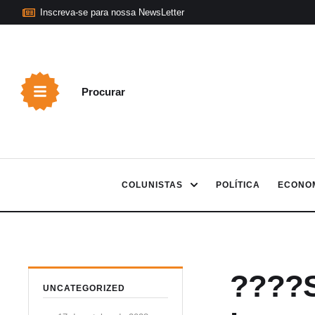
Inscreva-se para nossa NewsLetter
Procurar
COLUNISTAS
POLÍTICA
ECONO
????S
UNCATEGORIZED