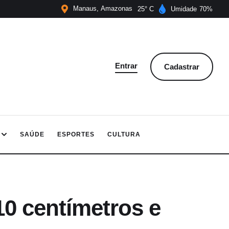
Manaus
Amazonas
25
Umidade
70
Entrar
Cadastrar
SAÚDE
ESPORTES
CULTURA
0 centímetros e