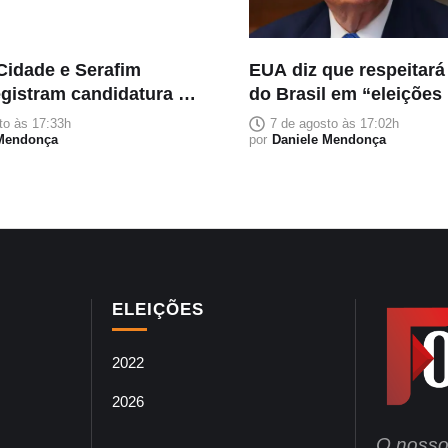
Cidade e Serafim
EUA diz que respeitará
egistram candidatura à
do Brasil em “eleições 
o no TRE-AM
justas”
to às 17:33h
7 de agosto às 17:02h
 Mendonça
por
Daniele Mendonça
ELEIÇÕES
2022
2026
O nosso