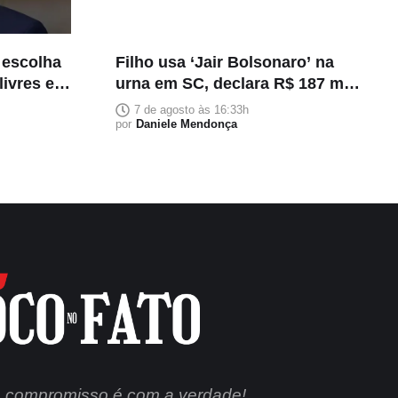
 escolha
Filho usa ‘Jair Bolsonaro’ na
livres e
urna em SC, declara R$ 187 mil
em bens
7 de agosto às 16:33h
por
Daniele Mendonça
 compromisso é com a verdade!