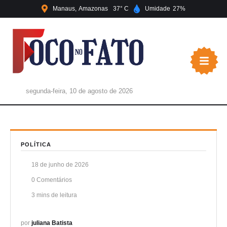
Manaus
Amazonas
37
Umidade
27
segunda-feira, 10 de agosto de 2026
POLÍTICA
18 de junho de 2026
0
 Comentários
3
 mins de leitura
por 
juliana Batista