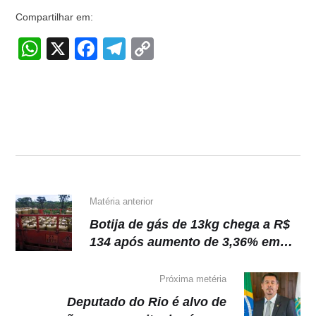
Compartilhar em:
W
X
F
T
C
h
a
el
o
at
c
e
p
s
e
gr
y
A
b
a
Li
p
o
m
n
p
o
k
k
Matéria anterior
Botija de gás de 13kg chega a R$
134 após aumento de 3,36% em
Manaus
Próxima metéria
Deputado do Rio é alvo de