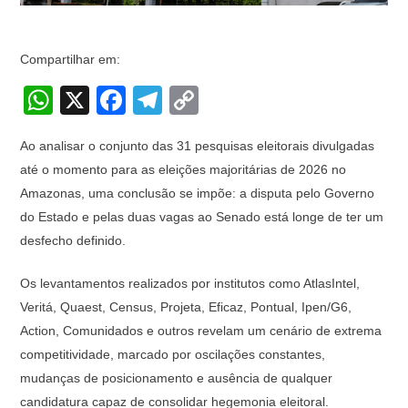
Compartilhar em:
W
X
F
T
C
h
a
el
o
Ao analisar o conjunto das 31 pesquisas eleitorais divulgadas
at
c
e
p
até o momento para as eleições majoritárias de 2026 no
s
e
gr
y
Amazonas, uma conclusão se impõe: a disputa pelo Governo
A
b
a
Li
do Estado e pelas duas vagas ao Senado está longe de ter um
p
o
m
n
desfecho definido.
p
o
k
Os levantamentos realizados por institutos como AtlasIntel,
k
Veritá, Quaest, Census, Projeta, Eficaz, Pontual, Ipen/G6,
Action, Comunidados e outros revelam um cenário de extrema
competitividade, marcado por oscilações constantes,
mudanças de posicionamento e ausência de qualquer
candidatura capaz de consolidar hegemonia eleitoral.