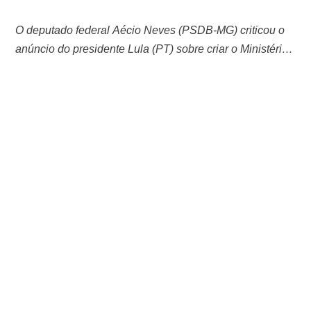
O deputado federal Aécio Neves (PSDB-MG) criticou o
anúncio do presidente Lula (PT) sobre criar o Ministério
da Micro e Pequena Empresa, a 38º pasta do governo
Lula. “O presidente Lula anunciou hoje que pretende
criar seu 38º ministério. Será o Ministério da Micro e
Pequena empresa. Absolutamente desnecessário”,
publicou Aécio em seu Facebook. Lula …