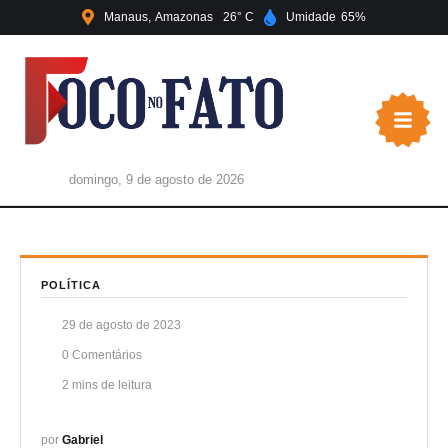
Manaus
Amazonas
26
Umidade
65
domingo, 9 de agosto de 2026
POLÍTICA
29 de agosto de 2023
0
 Comentários
2
 mins de leitura
por 
Gabriel