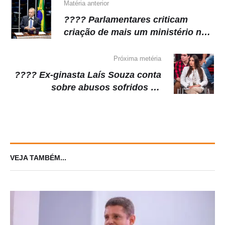
Matéria anterior
???? Parlamentares criticam
criação de mais um ministério no
governo Lula: ‘Vergonhoso’
Próxima metéria
???? Ex-ginasta Laís Souza conta
sobre abusos sofridos de
cuidadores
VEJA TAMBÉM...