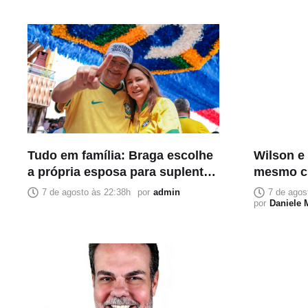
Tudo em família: Braga escolhe
Wilson e
a própria esposa para suplente
mesmo cr
e coloca confiança acima da
suplente
7 de agosto às 22:38h
por
admin
7 de agos
composição política
acomodaç
por
Daniele