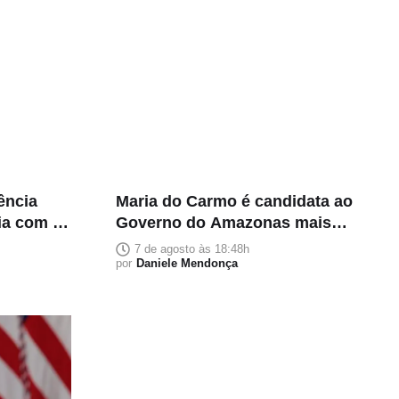
rência
Maria do Carmo é candidata ao
lia com 5
Governo do Amazonas mais
rica e declara patrimônio de R$
7 de agosto às 18:48h
118 milhões
por
Daniele Mendonça