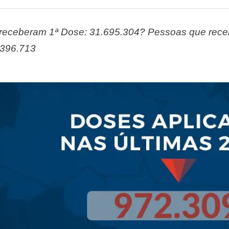
receberam 1ª Dose: 31.695.304? Pessoas que receb
.396.713