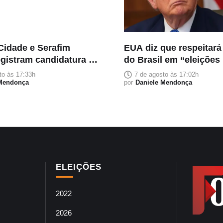
Cidade e Serafim
EUA diz que respeitará
egistram candidatura à
do Brasil em “eleições 
o no TRE-AM
justas”
to às 17:33h
7 de agosto às 17:02h
 Mendonça
por
Daniele Mendonça
ELEIÇÕES
2022
2026