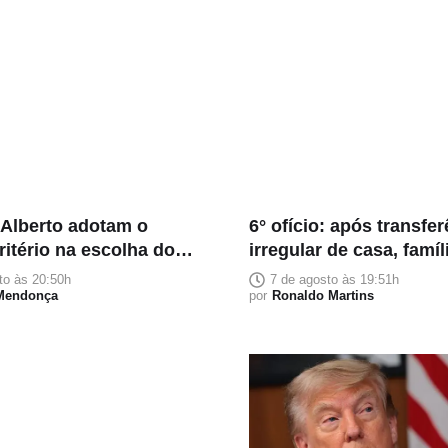
 Alberto adotam o
6° ofício: após transfe
itério na escolha dos
irregular de casa, famí
s: confiança acima da
pessoas teme despejo
to às 20:50h
7 de agosto às 19:51h
ão política
 Mendonça
por
Ronaldo Martins