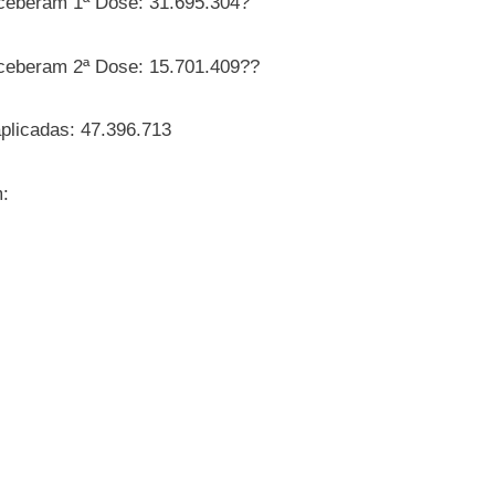
ceberam 1ª Dose: 31.695.304?
ceberam 2ª Dose: 15.701.409??
aplicadas: 47.396.713
m: