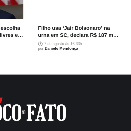
 escolha
Filho usa ‘Jair Bolsonaro’ na
livres e
urna em SC, declara R$ 187 mil
em bens
7 de agosto às 16:33h
por
Daniele Mendonça