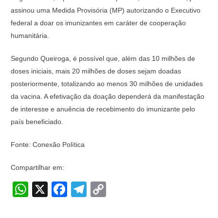
assinou uma Medida Provisória (MP) autorizando o Executivo
federal a doar os imunizantes em caráter de cooperação
humanitária.
Segundo Queiroga, é possível que, além das 10 milhões de
doses iniciais, mais 20 milhões de doses sejam doadas
posteriormente, totalizando ao menos 30 milhões de unidades
da vacina. A efetivação da doação dependerá da manifestação
de interesse e anuência de recebimento do imunizante pelo
país beneficiado.
Fonte: Conexão Política
Compartilhar em:
W
X
F
T
C
h
a
el
o