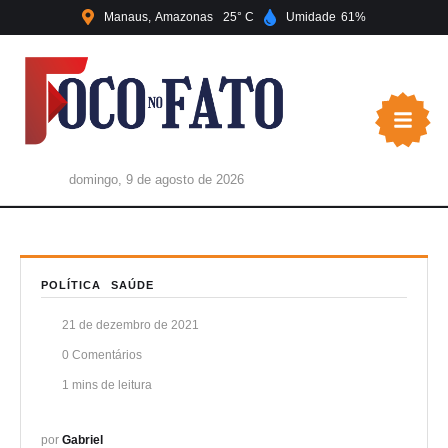
Manaus
Amazonas
25
Umidade
61
domingo, 9 de agosto de 2026
POLÍTICA
SAÚDE
21 de dezembro de 2021
0
 Comentários
1
 mins de leitura
por 
Gabriel