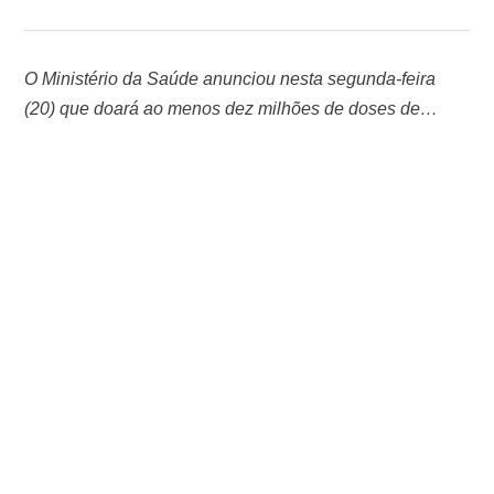
O Ministério da Saúde anunciou nesta segunda-feira
(20) que doará ao menos dez milhões de doses de
vacinas contra a Covid-19 para nações de baixa renda,
por meio da aliança internacional Covax Facility,
conduzida pela Organização Mundial de Saúde (OMS),
bem como para países vizinhos. A iniciativa foi
detalhada pelo ministro da Saúde, Marcelo Queiroga, …