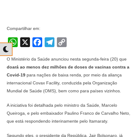
Compartilhar em:
W
X
F
T
C
h
a
el
o
at
c
e
p
O Ministério da Saúde anunciou nesta segunda-feira (20) que
doará ao menos dez milhões de doses de vacinas contra a
s
e
gr
y
Covid-19
para nações de baixa renda, por meio da aliança
A
b
a
Li
internacional Covax Facility, conduzida pela Organização
p
o
m
n
Mundial de Saúde (OMS), bem como para países vizinhos.
p
o
k
A iniciativa foi detalhada pelo ministro da Saúde, Marcelo
k
Queiroga, e pelo embaixador Paulino Franco de Carvalho Neto,
que está respondendo interinamente pelo Itamaraty.
Segundo eles, o presidente da República, Jair Bolsonaro, já