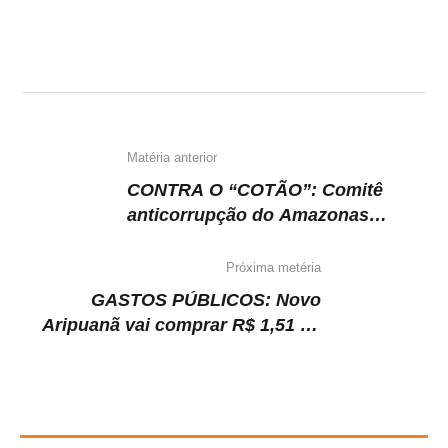
at
c
e
p
s
e
gr
y
A
b
a
Li
p
o
m
n
p
o
k
k
Matéria anterior
CONTRA O “COTÃO”: Comitê
anticorrupção do Amazonas
ingressa com ação no MP contra
aumento do ‘cotão’ da Câmara
Próxima metéria
Municipal de Manaus.
GASTOS PÚBLICOS: Novo
Aripuanã vai comprar R$ 1,51 mi
em mobília paras as unidades
administrativas do município.