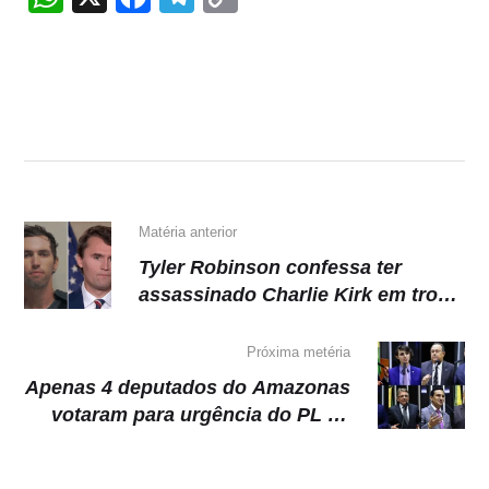
h
a
el
o
at
c
e
p
s
e
gr
y
A
b
a
Li
p
o
m
n
p
o
k
k
Matéria anterior
Tyler Robinson confessa ter
assassinado Charlie Kirk em troca
de mensagens
Próxima metéria
Apenas 4 deputados do Amazonas
votaram para urgência do PL da
Anistia