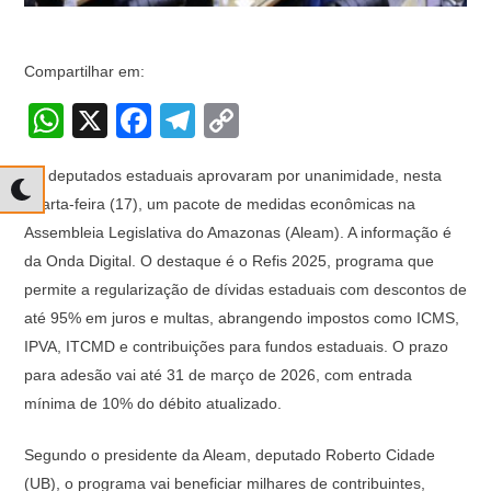
Compartilhar em:
W
X
F
T
C
h
a
el
o
Os deputados estaduais aprovaram por unanimidade, nesta
at
c
e
p
quarta-feira (17), um pacote de medidas econômicas na
s
e
gr
y
Assembleia Legislativa do Amazonas (Aleam). A informação é
A
b
a
Li
da Onda Digital. O destaque é o Refis 2025, programa que
p
o
m
n
permite a regularização de dívidas estaduais com descontos de
até 95% em juros e multas, abrangendo impostos como ICMS,
p
o
k
IPVA, ITCMD e contribuições para fundos estaduais. O prazo
k
para adesão vai até 31 de março de 2026, com entrada
mínima de 10% do débito atualizado.
Segundo o presidente da Aleam, deputado Roberto Cidade
(UB), o programa vai beneficiar milhares de contribuintes,