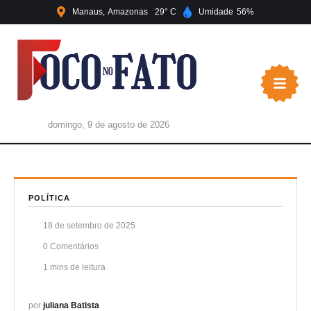
Manaus
Amazonas
29
Umidade
56
domingo, 9 de agosto de 2026
POLÍTICA
18 de setembro de 2025
0
 Comentários
1
 mins de leitura
por 
juliana Batista