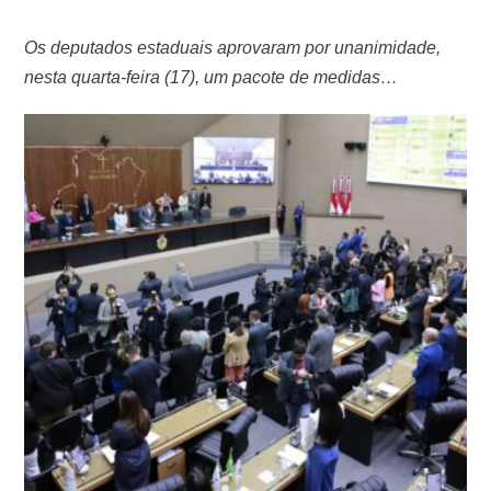
Os deputados estaduais aprovaram por unanimidade,
nesta quarta-feira (17), um pacote de medidas
econômicas na Assembleia Legislativa do Amazonas
(Aleam). A informação é da Onda Digital. O destaque é o
Refis 2025, programa que permite a regularização de
dívidas estaduais com descontos de até 95% em juros e
multas, abrangendo impostos como ICMS, IPVA, ITCMD
…