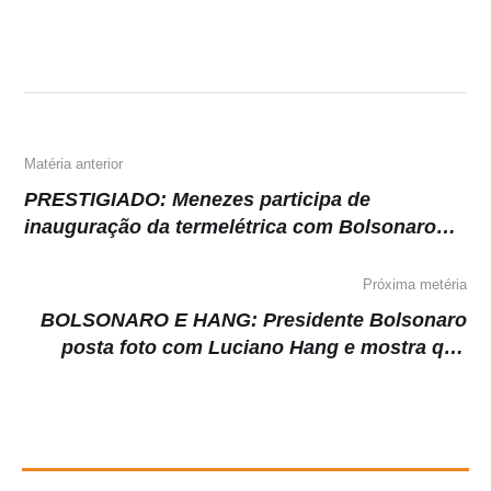
s
e
gr
y
A
b
a
Li
p
o
m
n
p
o
k
k
Matéria anterior
PRESTIGIADO: Menezes participa de
inauguração da termelétrica com Bolsonaro
em Boa Vista
Próxima metéria
BOLSONARO E HANG: Presidente Bolsonaro
posta foto com Luciano Hang e mostra que
estão fechados para 2022.