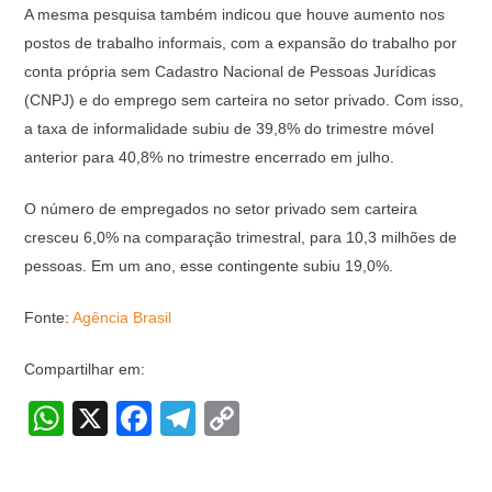
A mesma pesquisa também indicou que houve aumento nos
postos de trabalho informais, com a expansão do trabalho por
conta própria sem Cadastro Nacional de Pessoas Jurídicas
(CNPJ) e do emprego sem carteira no setor privado. Com isso,
a taxa de informalidade subiu de 39,8% do trimestre móvel
anterior para 40,8% no trimestre encerrado em julho.
O número de empregados no setor privado sem carteira
cresceu 6,0% na comparação trimestral, para 10,3 milhões de
pessoas. Em um ano, esse contingente subiu 19,0%.
Fonte:
Agência Brasil
Compartilhar em:
W
X
F
T
C
h
a
el
o
at
c
e
p