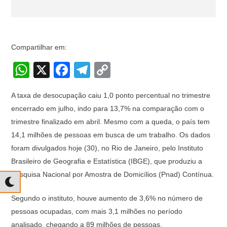
Compartilhar em:
W
X
F
T
C
h
a
el
o
A taxa de desocupação caiu 1,0 ponto percentual no trimestre
at
c
e
p
encerrado em julho, indo para 13,7% na comparação com o
s
e
gr
y
trimestre finalizado em abril. Mesmo com a queda, o país tem
A
b
a
Li
14,1 milhões de pessoas em busca de um trabalho. Os dados
p
o
m
n
foram divulgados hoje (30), no Rio de Janeiro, pelo Instituto
Brasileiro de Geografia e Estatística (IBGE), que produziu a
p
o
k
Pesquisa Nacional por Amostra de Domicílios (Pnad) Contínua.
k
Segundo o instituto, houve aumento de 3,6% no número de
pessoas ocupadas, com mais 3,1 milhões no período
analisado, chegando a 89 milhões de pessoas.