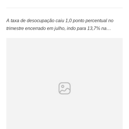
A taxa de desocupação caiu 1,0 ponto percentual no
trimestre encerrado em julho, indo para 13,7% na
comparação com o trimestre finalizado em abril. Mesmo
com a queda, o país tem 14,1 milhões de pessoas em
busca de um trabalho. Os dados foram divulgados hoje
(30), no Rio de Janeiro, pelo Instituto Brasileiro de
Geografia …