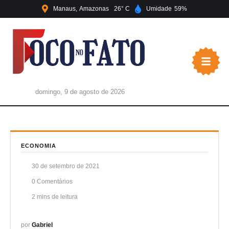
Manaus
Amazonas
26
Umidade
59
domingo, 9 de agosto de 2026
ECONOMIA
30 de setembro de 2021
0
 Comentários
2
 mins de leitura
por 
Gabriel