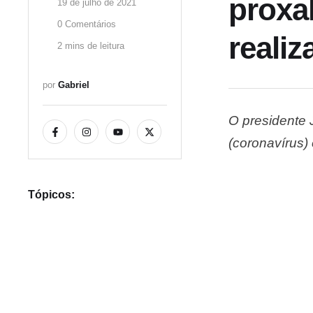
proxa
19 de julho de 2021
0
 Comentários
reali
2
 mins de leitura
por 
Gabriel
O presidente 
(coronavírus) 
Ao deixar o h
Tópicos: