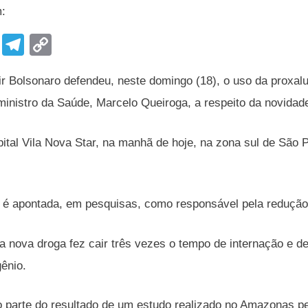
m:
F
T
C
a
el
o
ir Bolsonaro defendeu, neste domingo (18), o uso da proxal
c
e
p
ministro da Saúde, Marcelo Queiroga, a respeito da novidade 
e
gr
y
b
a
Li
ital Vila Nova Star, na manhã de hoje, na zona sul de São Pa
o
m
n
o
k
k
 é apontada, em pesquisas, como responsável pela redução
a nova droga fez cair três vezes o tempo de internação e 
gênio.
parte do resultado de um estudo realizado no Amazonas pe