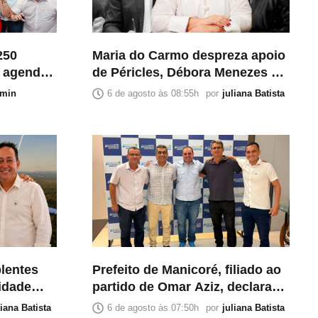
250
Maria do Carmo despreza apoio
m agenda
de Péricles, Débora Menezes e
zonas
Cabo Maciel e escancara
min
6 de agosto às 08:55h
por
juliana Batista
divisão no PL
lentes
Prefeito de Manicoré, filiado ao
ridade
partido de Omar Aziz, declara
a ao
apoio a Roberto Cidade
liana Batista
6 de agosto às 07:50h
por
juliana Batista