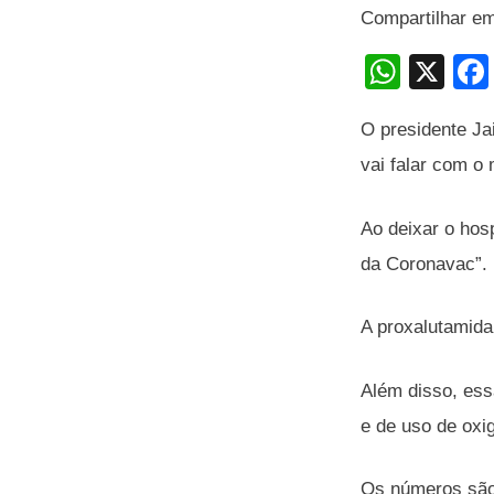
Compartilhar e
W
X
h
O presidente Ja
at
vai falar com o 
s
A
Ao deixar o hosp
p
da Coronavac”.
p
A proxalutamida
Além disso, ess
e de uso de oxi
Os números são 