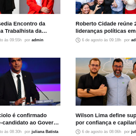
edia Encontro da
Roberto Cidade reúne 
a Trabalhista da
lideranças políticas e
orte com grandes
de articulação no Ama
to às 09:55h
por
admin
6 de agosto às 09:18h
por
ad
Direito brasileiro
iolo é confirmado
Wilson Lima define sup
-candidato ao Governo
por confiança e capila
lo Mobiliza
política para sua chap
to às 08:30h
por
juliana Batista
6 de agosto às 08:06h
por
ju