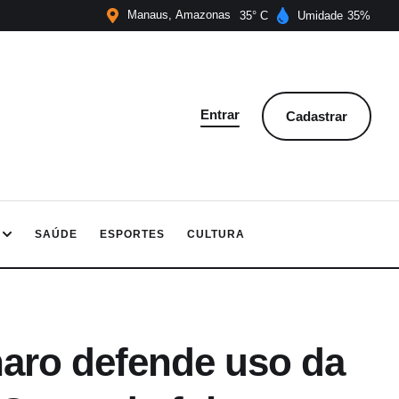
Manaus
Amazonas
35
Umidade
35
Entrar
Cadastrar
SAÚDE
ESPORTES
CULTURA
aro defende uso da