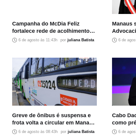
Campanha do McDia Feliz
Manaus s
fortalece rede de acolhimento
Advocaci
do GACC Amazonas e ajuda
Região N
6 de agosto às 11:43h
por
juliana Batista
6 de agos
centenas de famílias
nomes do 
Greve de ônibus é suspensa e
Cabo Dac
frota volta a circular em Manaus
como pré
nesta quinta (6)
do AM pe
6 de agosto às 08:43h
por
juliana Batista
6 de agos