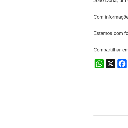
João Dória, um 
Com informaçõe
Estamos com f
Compartilhar e
W
X
h
at
s
A
p
p