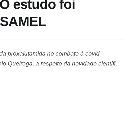
O estudo foi
a SAMEL
 da proxalutamida no combate à covid
lo Queiroga, a respeito da novidade científica.
l de São Paulo, o presidente voltou a …