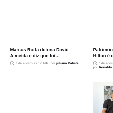
Marcos Rotta detona David
Patrimôn
Almeida e diz que foi
Hilton é
“apunhalado pelas costas”
que salá
7 de agosto às 12:14h
por
juliana Batista
7 de agos
por
Ronaldo 