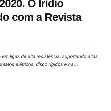
2020. O Irídio
do com a Revista
em ligas de alta resistência, suportando altas
tatos elétricos, disco rígidos e na
 início da pandemia, o elemento 77 da tabela