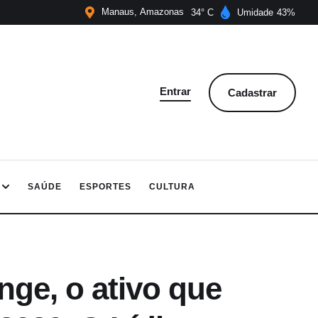
Manaus
Amazonas
34
Umidade
43
Entrar
Cadastrar
SAÚDE
ESPORTES
CULTURA
e, o ativo que