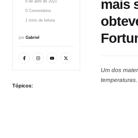
mais s
9 de abril de 2021
0
 Comentários
obtev
1
 mins de leitura
Fortu
por 
Gabriel
Um dos materia
temperaturas.
Tópicos:
composição de
periódica, ve