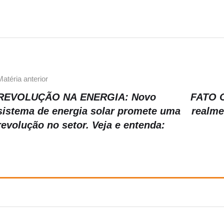
b
a
Li
o
m
n
o
k
k
Matéria anterior
REVOLUÇÃO NA ENERGIA: Novo
FATO O
sistema de energia solar promete uma
realme
revolução no setor. Veja e entenda: