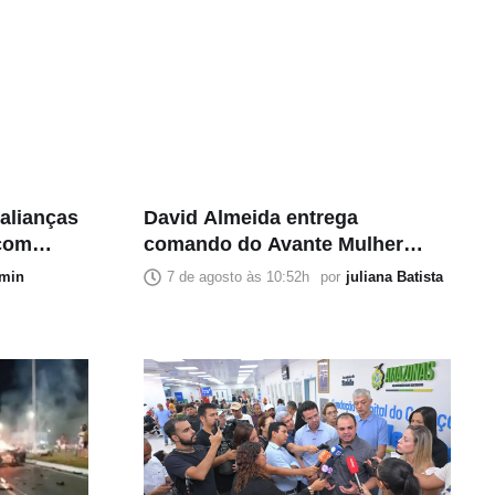
alianças
David Almeida entrega
 com
comando do Avante Mulher
om Omar
estadual e municipal para
min
7 de agosto às 10:52h
por
juliana Batista
esposa e vice