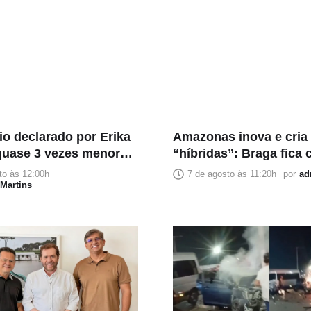
io declarado por Erika
Amazonas inova e cria 
 quase 3 vezes menor
“híbridas”: Braga fica
rio mensal
David em Manaus e c
to às 12:00h
7 de agosto às 11:20h
por
ad
Martins
no interior