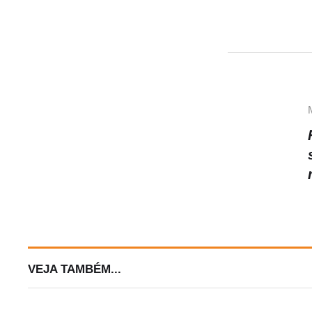
A
p
p
VEJA TAMBÉM...