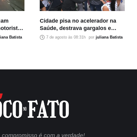
icam
Cidade pisa no acelerador na
otorista
Saúde, destrava gargalos e
da do
começa a imprimir sua marca
liana Batista
7 de agosto às 08:31h
por
juliana Batista
no governo
 compromisso é com a verdade!