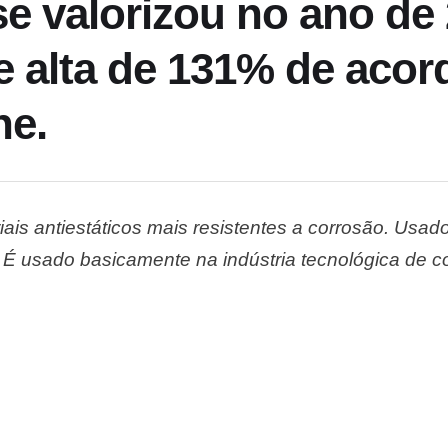
e valorizou no ano de 
e alta de 131% de acor
ne.
is antiestáticos mais resistentes a corrosão. Usado 
 É usado basicamente na indústria tecnológica de con
 telas e ecrãs de dispositivos eletrônicos. Desde o
m se tornado cada vez mais …