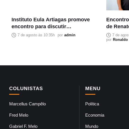
Instituto Eula Artiagas promove
Encontro
encontro para discutir
de Renat
melhorias para o bairro
sobre se
7 de agosto às 10:35h
por
admin
7 de agos
Petrópolis
por
Ronaldo 
COLUNISTAS
MENU
Marcellus Campêlo
Política
Fred Melo
Economia
Gabriel F. Melo
Mundo