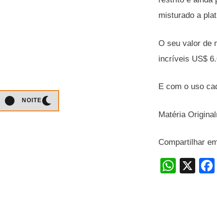
misturado a pla
O seu valor de 
incríveis US$ 6
E com o uso cad
NOITE
Matéria Origina
Compartilhar e
W
X
h
at
s