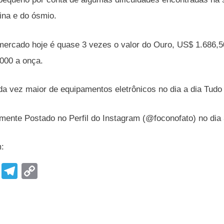
tina e do ósmio.
mercado hoje é quase 3 vezes o valor do Ouro, US$ 1.686,
.000 a onça.
a vez maior de equipamentos eletrônicos no dia a dia Tudo
lmente Postado no Perfil do Instagram (@foconofato) no dia
m:
F
T
C
a
el
o
c
e
p
e
gr
y