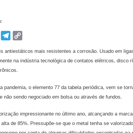
m:
F
T
C
a
el
o
s antiestáticos mais resistentes a corrosão. Usado em ligas
c
e
p
ente na indústria tecnológica de contatos elétricos, disco 
e
gr
y
trônicos.
b
a
Li
o
m
n
da pandemia, o elemento 77 da tabela periódica, vem se tor
o
k
e não sendo negociado em bolsa ou através de fundos.
k
alorização impressionante no último ano, alcançando a marc
e alta de 85%. Pressupõe-se que o metal tenha se valorizado
a pequeno por conta de algumas dificuldades encontradas n