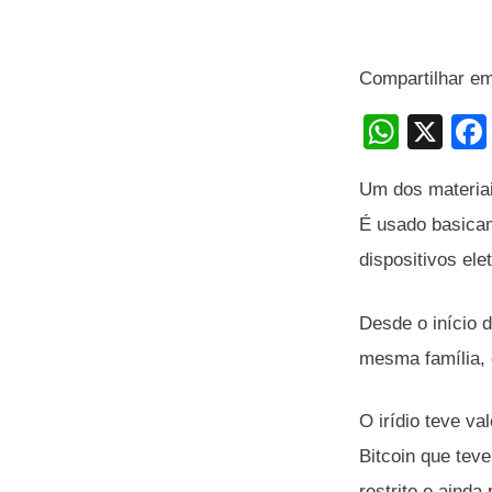
Compartilhar e
W
X
h
Um dos materiai
at
É usado basicam
s
dispositivos ele
A
p
Desde o início 
p
mesma família, 
O irídio teve v
Bitcoin que tev
restrito e aind