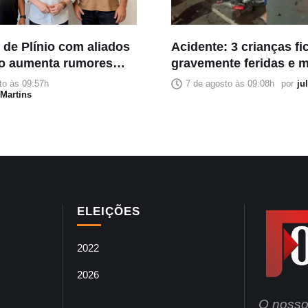
 de Plínio com aliados
Acidente: 3 crianças f
o aumenta rumores
gravemente feridas e m
gundo voto ao Senado
de app morre na Aveni
to às 09:57h
7 de agosto às 09:08h
por
ju
Martins
Turismo
ELEIÇÕES
2022
2026
O nosso