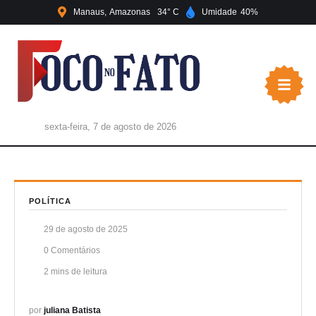
Manaus
Amazonas
34
Umidade
40
sexta-feira, 7 de agosto de 2026
POLÍTICA
29 de agosto de 2025
0
 Comentários
2
 mins de leitura
por 
juliana Batista