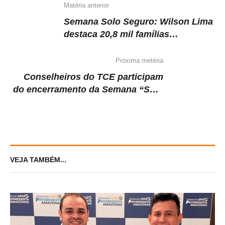
k
Matéria anterior
Semana Solo Seguro: Wilson Lima
destaca 20,8 mil famílias
beneficiadas com regularização
fundiária
Próxima metéria
Conselheiros do TCE participam
do encerramento da Semana “Solo
Seguro Amazônia”
VEJA TAMBÉM...