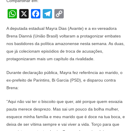
Compartilhar em:
W
X
F
T
C
h
a
el
o
A deputada estadual Mayra Dias (Avante) e a ex-vereadora
at
c
e
p
Brena Dianná (União Brasil) voltaram a protagonizar embates
s
e
gr
y
nos bastidores da política amazonense nesta semana. As duas,
A
b
a
Li
que já colecionam episódios de troca de acusações,
p
o
m
n
protagonizaram mais um capítulo da rivalidade.
p
o
k
Durante declaração pública, Mayra fez referência ao marido, o
k
ex-prefeito de Parintins, Bi Garcia (PSD), e disparou contra
Brena:
“Aqui não vai ter o biscoito que quer, até porque quem esvazia
pauta merece desprezo. Mas sai um pouco da bolha mulher,
esquece minha família e meu marido que é doce na tua boca, e
deixa de ser vítima sempre e vai viver a vida. Torço para que