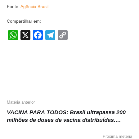
Fonte:
Agência Brasil
Compartilhar em:
W
X
F
T
C
h
a
el
o
at
c
e
p
s
e
gr
y
A
b
a
Li
p
o
m
n
p
o
k
k
Matéria anterior
VACINA PARA TODOS: Brasil ultrapassa 200
milhões de doses de vacina distribuídas.
Parcela da população adulta totalmente
imunizada chega a 31,1%.
Próxima metéria