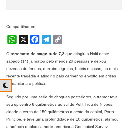
Compartilhar em:
W
X
F
T
C
h
a
el
o
O
terremoto de magnitude 7,2
que atingiu o Haiti neste
at
c
e
p
sábado (14) já matou pelo menos 29 pessoas e deixou
s
e
gr
y
dezenas de feridos, derrubou igrejas, hotéis e casas, na mais
A
b
a
Li
recente tragédia a atingir o país caribenho envolto em crises
p
o
m
n
humanitária e política.
p
o
k
Seguido por uma série de choques posteriores, o tremor teve
k
seu epicentro 8 quilômetros ao sul de Petit Trou de Nippes,
cidade a cerca de 150 quilômetros a oeste da capital, Porto
Príncipe, e teve uma profundidade de 10 quilômetros, afirmou
a agência geológica norte-americana Geological Survey.