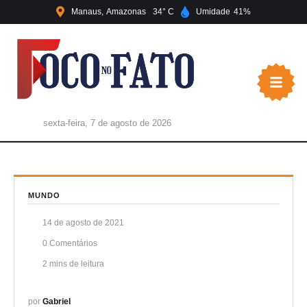
Manaus
Amazonas
34
Umidade
41
sexta-feira, 7 de agosto de 2026
MUNDO
14 de agosto de 2021
0
 Comentários
2
 mins de leitura
por 
Gabriel