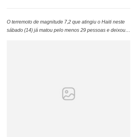
O terremoto de magnitude 7,2 que atingiu o Haiti neste
sábado (14) já matou pelo menos 29 pessoas e deixou
dezenas de feridos, derrubou igrejas, hotéis e casas, na
mais recente tragédia a atingir o país caribenho envolto
em crises humanitária e política. Seguido por uma série
de choques posteriores, o tremor teve seu epicentro …