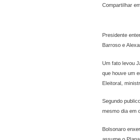
Compartilhar e
Presidente ente
Barroso e Alexa
Um fato levou J
que houve um en
Eleitoral, minis
Segundo publico
mesmo dia em qu
Bolsonaro enxe
assume o Planal