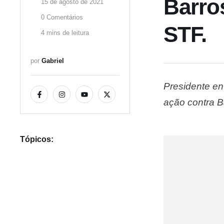
Barro
15 de agosto de 2021
0
 Comentários
STF.
4
 mins de leitura
por 
Gabriel
Presidente en
ação contra B
Tribunal Fede
República, g
Tópicos: