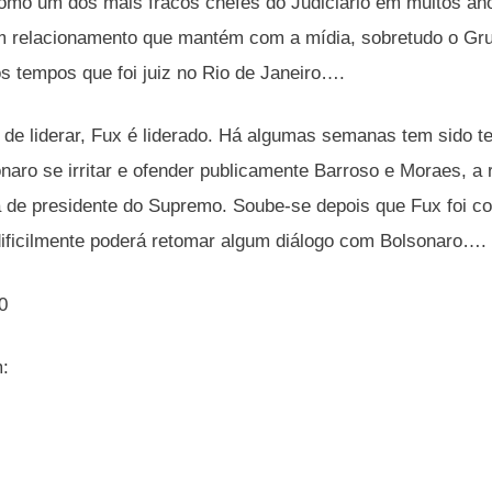
mo um dos mais fracos chefes do Judiciário em muitos anos
m relacionamento que mantém com a mídia, sobretudo o Gr
s tempos que foi juiz no Rio de Janeiro….
de liderar, Fux é liderado. Há algumas semanas tem sido t
naro se irritar e ofender publicamente Barroso e Moraes, a 
ra de presidente do Supremo. Soube-se depois que Fux foi c
 dificilmente poderá retomar algum diálogo com Bolsonaro….
0
m: