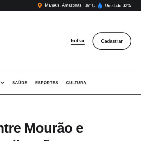
Manaus
Amazonas
36
Umidade
32
Entrar
Cadastrar
SAÚDE
ESPORTES
CULTURA
tre Mourão e