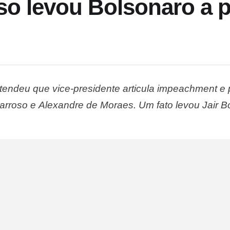
so levou Bolsonaro a p
tendeu que vice-presidente articula impeachment e p
arroso e Alexandre de Moraes. Um fato levou Jair B
ral neste sábado (14.ago.2021): a divulgação de qu
eneral Hamilton Mourão, com …