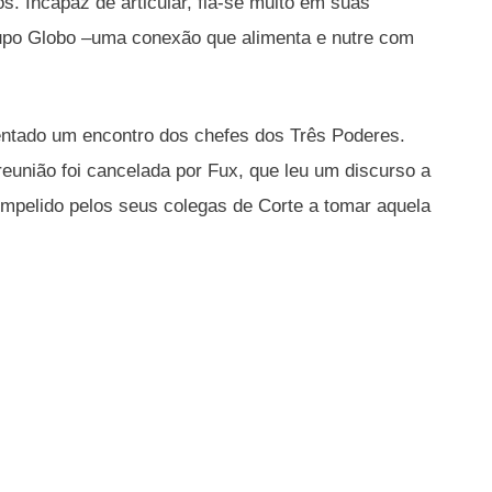
. Incapaz de articular, fia-se muito em suas
upo Globo –uma conexão que alimenta e nutre com
entado um encontro dos chefes dos Três Poderes.
reunião foi cancelada por Fux, que leu um discurso a
ompelido pelos seus colegas de Corte a tomar aquela