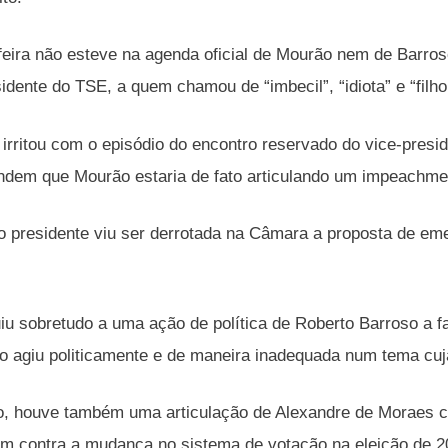
 feira não esteve na agenda oficial de Mourão nem de Barro
idente do TSE, a quem chamou de “imbecil”, “idiota” e “filho
 irritou com o episódio do encontro reservado do vice-pres
ndem que Mourão estaria de fato articulando um impeachme
 presidente viu ser derrotada na Câmara a proposta de em
uiu sobretudo a uma ação de política de Roberto Barroso a f
o agiu politicamente e de maneira inadequada num tema cuj
, houve também uma articulação de Alexandre de Moraes com
m contra a mudança no sistema de votação na eleição de 2