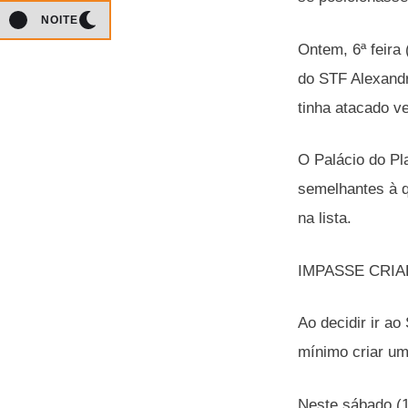
NOITE
Ontem, 6ª feira
do STF Alexandr
tinha atacado v
O Palácio do Pl
semelhantes à q
na lista.
IMPASSE CRI
Ao decidir ir a
mínimo criar u
Neste sábado (1