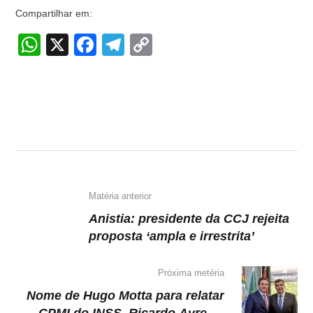
Compartilhar em:
W
X
F
T
C
h
a
el
o
at
c
e
p
s
e
gr
y
A
b
a
Li
p
o
m
n
p
o
k
k
Matéria anterior
Anistia: presidente da CCJ rejeita
proposta ‘ampla e irrestrita’
Próxima metéria
Nome de Hugo Motta para relatar