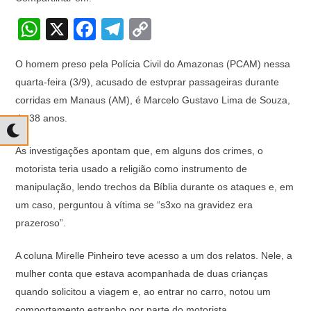
W
X
F
T
C
h
a
el
o
O homem preso pela Polícia Civil do Amazonas (PCAM) nessa
at
c
e
p
quarta-feira (3/9), acusado de estvprar passageiras durante
s
e
gr
y
corridas em Manaus (AM), é Marcelo Gustavo Lima de Souza,
A
b
a
Li
de 38 anos.
p
o
m
n
As investigações apontam que, em alguns dos crimes, o
p
o
k
motorista teria usado a religião como instrumento de
k
manipulação, lendo trechos da Bíblia durante os ataques e, em
um caso, perguntou à vítima se “s3xo na gravidez era
prazeroso”.
A coluna Mirelle Pinheiro teve acesso a um dos relatos. Nele, a
mulher conta que estava acompanhada de duas crianças
quando solicitou a viagem e, ao entrar no carro, notou um
comportamento estranho por parte do motorista.