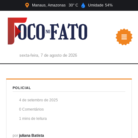
Manaus
Amazonas
30
Umidade
54
sexta-feira, 7 de agosto de 2026
POLICIAL
4 de setembro de 2025
0
 Comentários
1
 mins de leitura
por 
juliana Batista