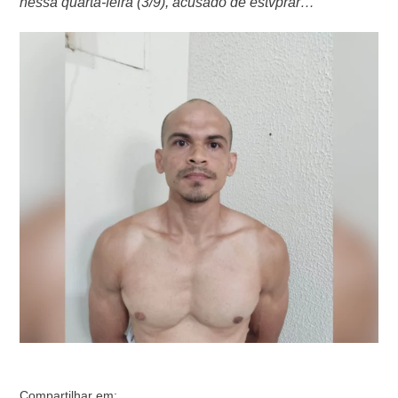
nessa quarta-feira (3/9), acusado de estvprar
passageiras durante corridas em Manaus (AM), é
Marcelo Gustavo Lima de Souza, de 38 anos. As
investigações apontam que, em alguns dos crimes, o
motorista teria usado a religião como instrumento de
manipulação, lendo trechos da Bíblia durante os ataques
…
Compartilhar em: