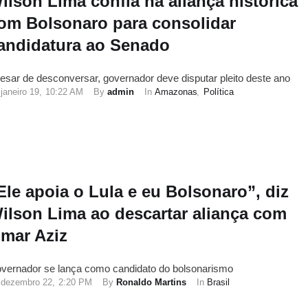
ilson Lima confia na aliança histórica
om Bolsonaro para consolidar
andidatura ao Senado
esar de desconversar, governador deve disputar pleito deste ano
janeiro 19
,
10:22 AM
By 
admin
In 
Amazonas
,
Política
Ele apoia o Lula e eu Bolsonaro”, diz
ilson Lima ao descartar aliança com
mar Aziz
vernador se lança como candidato do bolsonarismo
dezembro 22
,
2:20 PM
By 
Ronaldo Martins
In 
Brasil