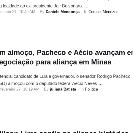
a lealdade ao ex-presidente Jair Bolsonaro. …
março 21
,
10:49 AM
By 
Daniele Mendonça
In 
Coronel Menezes
m almoço, Pacheco e Aécio avançam 
egociação para aliança em Minas
tencial candidato de Lula a governador, o senador Rodrigo Pacheco
SD) almoçou com o deputado federal Aécio Neves …
fevereiro 27
,
10:19 AM
By 
juliana Batista
In 
Política