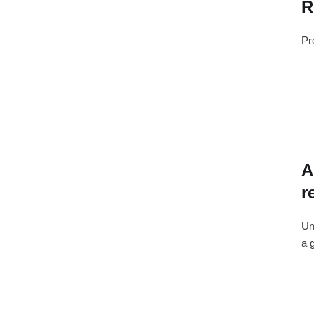
R
Pr
A
r
Um
a 