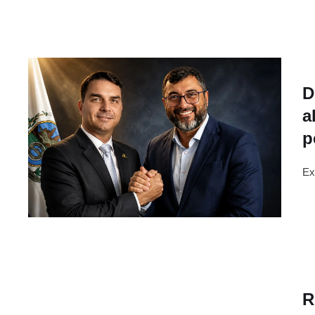
D
a
p
Ex
R