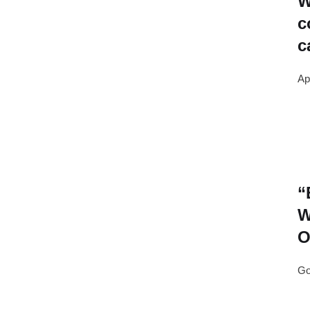
W
c
c
Ap
“
W
O
Go