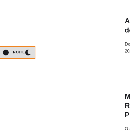
A
d
De
20
NOITE
M
R
P
O 