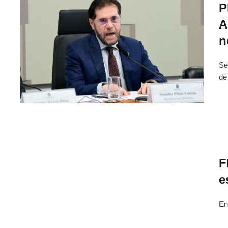
P
A
n
Se
de
F
e
En