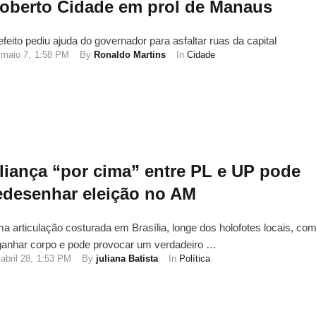
oberto Cidade em prol de Manaus
efeito pediu ajuda do governador para asfaltar ruas da capital
maio 7
,
1:58 PM
By 
Ronaldo Martins
In 
Cidade
liança “por cima” entre PL e UP pode
edesenhar eleição no AM
a articulação costurada em Brasília, longe dos holofotes locais, co
ganhar corpo e pode provocar um verdadeiro …
abril 28
,
1:53 PM
By 
juliana Batista
In 
Política