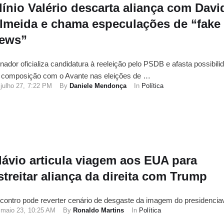
línio Valério descarta aliança com Davi
lmeida e chama especulações de “fake
ews”
nador oficializa candidatura à reeleição pelo PSDB e afasta possibili
 composição com o Avante nas eleições de …
julho 27
,
7:22 PM
By 
Daniele Mendonça
In 
Política
lávio articula viagem aos EUA para
streitar aliança da direita com Trump
contro pode reverter cenário de desgaste da imagem do presidencia
maio 23
,
10:25 AM
By 
Ronaldo Martins
In 
Política