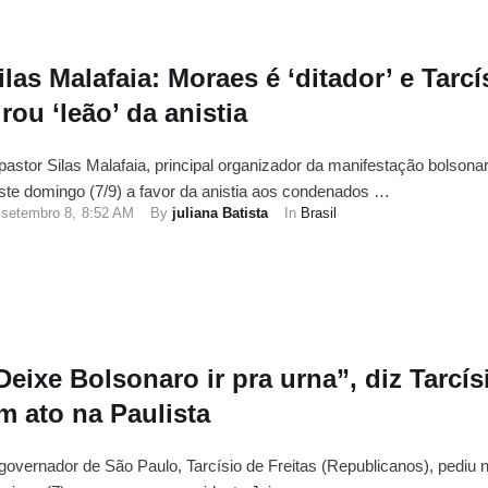
ilas Malafaia: Moraes é ‘ditador’ e Tarcí
irou ‘leão’ da anistia
pastor Silas Malafaia, principal organizador da manifestação bolsonar
ste domingo (7/9) a favor da anistia aos condenados …
setembro 8
,
8:52 AM
By 
juliana Batista
In 
Brasil
Deixe Bolsonaro ir pra urna”, diz Tarcís
m ato na Paulista
governador de São Paulo, Tarcísio de Freitas (Republicanos), pediu 