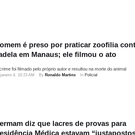
omem é preso por praticar zoofilia con
adela em Manaus; ele filmou o ato
crime foi filmado pelo próprio autor e resultou na morte do animal
janeiro 4
,
10:23 AM
By 
Ronaldo Martins
In 
Policial
ermam diz que lacres de provas para
esidência Médica estavam “justapostos