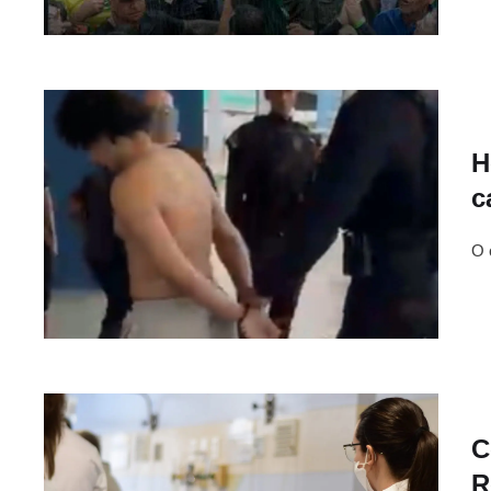
H
c
O 
C
R