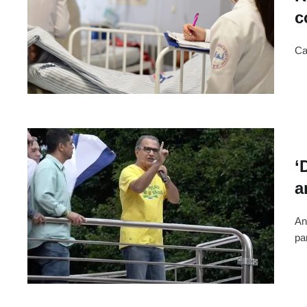
c
Ca
‘
a
An
pa