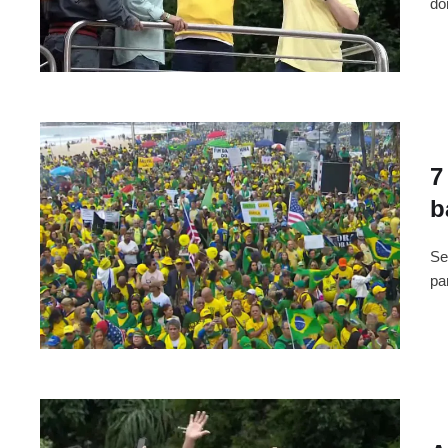
do
7
b
Se
pa