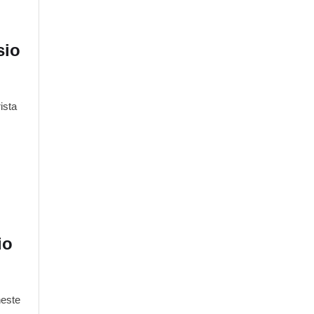
sio
ista
io
neste