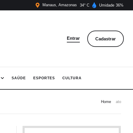
Manaus
Amazonas
34
Umidade
36
Entrar
Cadastrar
SAÚDE
ESPORTES
CULTURA
Home
ato