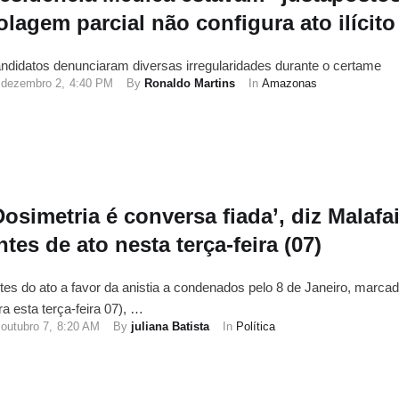
olagem parcial não configura ato ilícito
ndidatos denunciaram diversas irregularidades durante o certame
dezembro 2
,
4:40 PM
By 
Ronaldo Martins
In 
Amazonas
Dosimetria é conversa fiada’, diz Malafa
ntes de ato nesta terça-feira (07)
tes do ato a favor da anistia a condenados pelo 8 de Janeiro, marca
ra esta terça-feira 07), …
outubro 7
,
8:20 AM
By 
juliana Batista
In 
Política