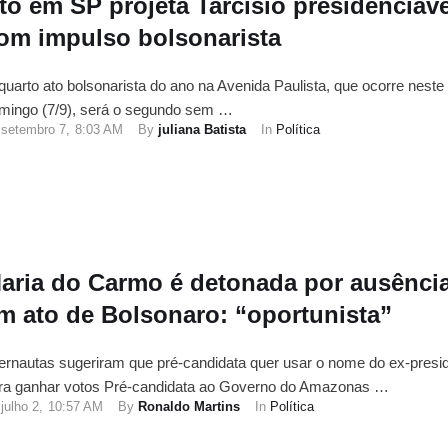
to em SP projeta Tarcísio presidenciáve
om impulso bolsonarista
quarto ato bolsonarista do ano na Avenida Paulista, que ocorre neste
mingo (7/9), será o segundo sem …
setembro 7
,
8:03 AM
By 
juliana Batista
In 
Política
aria do Carmo é detonada por ausênci
m ato de Bolsonaro: “oportunista”
ternautas sugeriram que pré-candidata quer usar o nome do ex-presi
ra ganhar votos Pré-candidata ao Governo do Amazonas …
julho 2
,
10:57 AM
By 
Ronaldo Martins
In 
Política