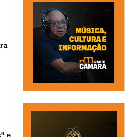
tra
” e