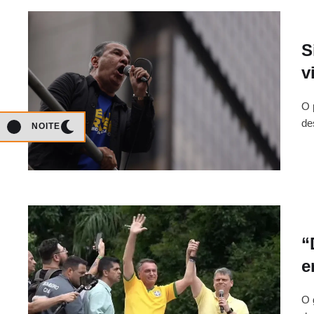
S
v
O 
de
NOITE
“
e
O 