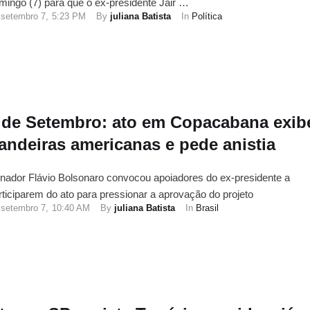
mingo (7) para que o ex-presidente Jair …
setembro 7
,
5:23 PM
By 
juliana Batista
In 
Política
 de Setembro: ato em Copacabana exib
andeiras americanas e pede anistia
nador Flávio Bolsonaro convocou apoiadores do ex-presidente a
rticiparem do ato para pressionar a aprovação do projeto
setembro 7
,
10:40 AM
By 
juliana Batista
In 
Brasil