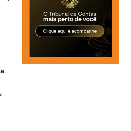
ia
do