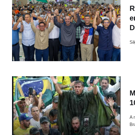
R
e
D
Si
M
1
A 
Br