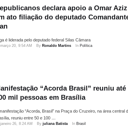
epublicanos declara apoio a Omar Aziz
m ato filiação do deputado Comandant
an
lga é liderada pelo deputado federal Silas Câmara
março 20
,
9:54 AM
By 
Ronaldo Martins
In 
Política
anifestação “Acorda Brasil” reuniu até
00 mil pessoas em Brasília
manifestação “Acorda, Brasil” na Praça do Cruzeiro, na área central 
asília, reuniu entre 50 e 100 …
janeiro 26
,
8:24 AM
By 
juliana Batista
In 
Brasil