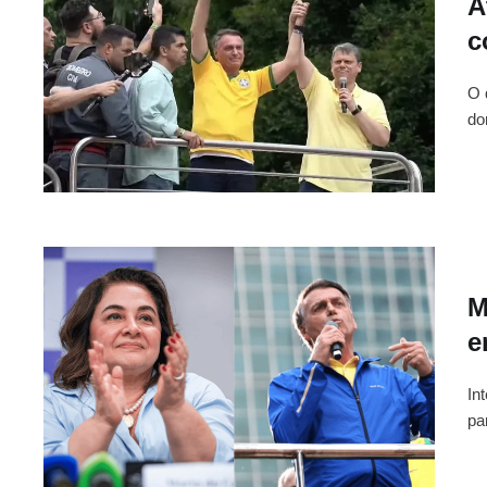
A
c
O 
do
M
e
In
pa