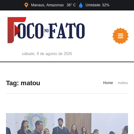
Manaus
Amazonas
36
Umidade
32
sábado, 8 de agosto de 2026
Tag:
matou
Home
matou