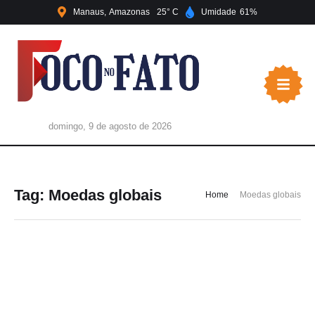
Manaus
Amazonas
25
Umidade
61
domingo, 9 de agosto de 2026
Tag:
Moedas globais
Home
Moedas globais