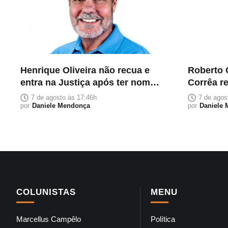
Henrique Oliveira não recua e
Roberto 
entra na Justiça após ter nome
Corrêa r
retirado do PL na corrida ao
reeleiçã
7 de agosto às 17:46h
7 de agos
Senado
por
Daniele Mendonça
por
Daniele
COLUNISTAS
MENU
Marcellus Campêlo
Política