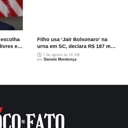
 escolha
Filho usa ‘Jair Bolsonaro’ na
livres e
urna em SC, declara R$ 187 mil
em bens
7 de agosto às 16:33h
por
Daniele Mendonça