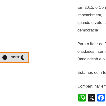
Em 2015, o Cong
impeachment,
quando o veto f
democracia”.
Para o líder do
entidades intern
NOITE
Bangladesh e o 
Estamos com foc
Compartilhar e
W
X
h