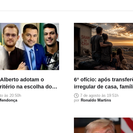
 Alberto adotam o
6° ofício: após transfe
itério na escolha dos
irregular de casa, famí
s: confiança acima da
pessoas teme despejo
to às 20:50h
7 de agosto às 19:51h
ão política
 Mendonça
por
Ronaldo Martins