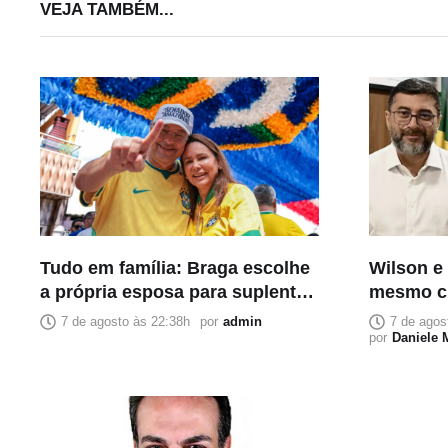
VEJA TAMBÉM...
Tudo em família: Braga escolhe
Wilson e
a própria esposa para suplente
mesmo cr
e coloca confiança acima da
suplente
7 de agosto às 22:38h
por
admin
7 de agos
composição política
acomodaç
por
Daniele