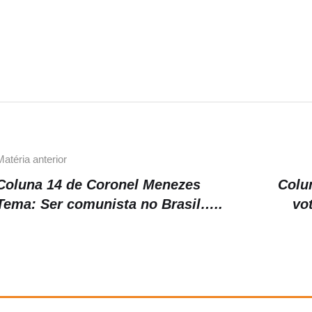
c
e
p
e
gr
y
b
a
Li
o
m
n
o
k
k
Matéria anterior
Coluna 14 de Coronel Menezes
Colu
Tema: Ser comunista no Brasil…..
vo