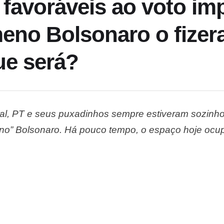
 favoráveis ao voto im
eno Bolsonaro o fizer
ue será?
oral, PT e seus puxadinhos sempre estiveram sozinh
no” Bolsonaro. Há pouco tempo, o espaço hoje ocup
dividido entre partidos importantes como PSDB, D
a. A guerra interna …