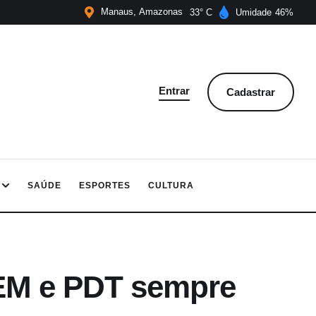
Manaus
Amazonas
33
Umidade
46
Entrar
Cadastrar
SAÚDE
ESPORTES
CULTURA
M e PDT sempre