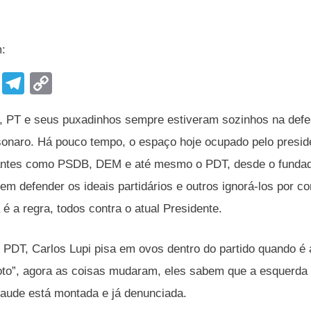
m:
F
T
C
a
el
o
al, PT e seus puxadinhos sempre estiveram sozinhos na def
c
e
p
onaro. Há pouco tempo, o espaço hoje ocupado pelo preside
e
gr
y
antes como PSDB, DEM e até mesmo o PDT, desde o fundador
b
a
Li
m defender os ideais partidários e outros ignorá-los por co
o
m
n
é a regra, todos contra o atual Presidente.
o
k
k
 PDT, Carlos Lupi pisa em ovos dentro do partido quando é a
oto”, agora as coisas mudaram, eles sabem que a esquerda
fraude está montada e já denunciada.