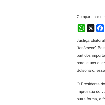
Compartilhar e
W
X
h
Justiça Eleitor
at
“fenômeno” Bols
s
partidos import
A
porque uns quere
p
Bolsonaro, essa 
p
O Presidente do
impressão do v
outra forma, a 