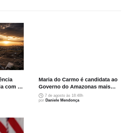
rência
Maria do Carmo é candidata ao
lia com 5
Governo do Amazonas mais
rica e declara patrimônio de R$
7 de agosto às 18:48h
118 milhões
por
Daniele Mendonça