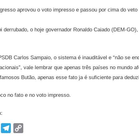
resso aprovou o voto impresso e passou por cima do veto d
oi derrubado, o hoje governador Ronaldo Caiado (DEM-GO), 
 PSDB Carlos Sampaio, o sistema é inauditável e “não se 
acionais”, vale lembrar que apenas três países no mundo afo
famosos Butão, apenas esse fato ja é suficiente para deduzi
o no fato e no voto impresso.
m:
F
T
C
a
el
o