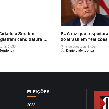
Cidade e Serafim
EUA diz que respeitará
egistram candidatura à
do Brasil em “eleições 
o no TRE-AM
justas”
to às 17:33h
7 de agosto às 17:02h
 Mendonça
por
Daniele Mendonça
ELEIÇÕES
2022