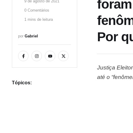
foram
9 de agosto de 2021
0
 Comentários
fenôm
1
 mins de leitura
Por q
por 
Gabriel
Justiça Eleit
até o “fenôme
Tópicos:
impresso era 
Leonel Brizol