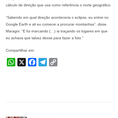
cálculo de direção que usa como referência o norte geográfico.
“Sabendo em qual direção aconteceria o eclipse, eu entrei no
Google Earth e ali eu comecei a procurar montanhas”, disse
Maragni. “E fui marcando (…) ia traçando os lugares em que
eu achava que talvez desse para fazer a foto.”
Compartilhar em:
W
X
F
T
C
h
a
el
o
at
c
e
p
s
e
gr
y
A
b
a
Li
p
o
m
n
p
o
k