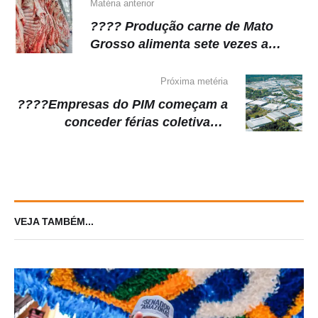
k
Matéria anterior
???? Produção carne de Mato
Grosso alimenta sete vezes a
população do Estado
Próxima metéria
????Empresas do PIM começam a
conceder férias coletivas e
funcionários temem demissão
VEJA TAMBÉM...