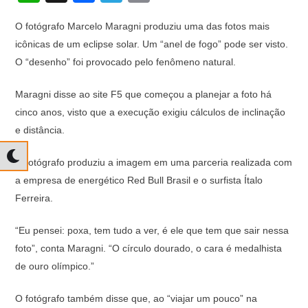
h
a
el
o
O fotógrafo Marcelo Maragni produziu uma das fotos mais
at
c
e
p
icônicas de um eclipse solar. Um “anel de fogo” pode ser visto.
s
e
gr
y
O “desenho” foi provocado pelo fenômeno natural.
A
b
a
Li
Maragni disse ao site F5 que começou a planejar a foto há
p
o
m
n
cinco anos, visto que a execução exigiu cálculos de inclinação
p
o
k
e distância.
k
O fotógrafo produziu a imagem em uma parceria realizada com
a empresa de energético Red Bull Brasil e o surfista Ítalo
Ferreira.
“Eu pensei: poxa, tem tudo a ver, é ele que tem que sair nessa
foto”, conta Maragni. “O círculo dourado, o cara é medalhista
de ouro olímpico.”
O fotógrafo também disse que, ao “viajar um pouco” na