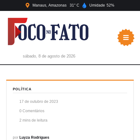
Manaus
Amazonas
31
Umidade
52
sábado, 8 de agosto de 2026
POLÍTICA
17 de outubro de 2023
0
 Comentários
2
 mins de leitura
por 
Luyza Rodrigues