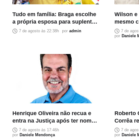
Tudo em família: Braga escolhe
Wilson e
a própria esposa para suplente
mesmo cr
e coloca confiança acima da
suplente
7 de agosto às 22:38h
por
admin
7 de agos
composição política
acomodaç
por
Daniele
Henrique Oliveira não recua e
Roberto 
entra na Justiça após ter nome
Corrêa r
retirado do PL na corrida ao
reeleiçã
7 de agosto às 17:46h
7 de agos
Senado
por
Daniele Mendonça
por
Daniele