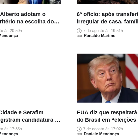
 Alberto adotam o
6° ofício: após transfe
itério na escolha dos
irregular de casa, famí
s: confiança acima da
pessoas teme despejo
to às 20:50h
7 de agosto às 19:51h
ão política
 Mendonça
por
Ronaldo Martins
Cidade e Serafim
EUA diz que respeitará
egistram candidatura à
do Brasil em “eleições 
o no TRE-AM
justas”
to às 17:33h
7 de agosto às 17:02h
 Mendonça
por
Daniele Mendonça