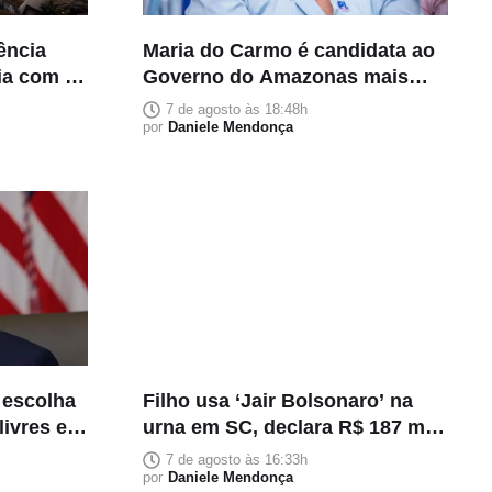
rência
Maria do Carmo é candidata ao
lia com 5
Governo do Amazonas mais
rica e declara patrimônio de R$
7 de agosto às 18:48h
118 milhões
por
Daniele Mendonça
 escolha
Filho usa ‘Jair Bolsonaro’ na
livres e
urna em SC, declara R$ 187 mil
em bens
7 de agosto às 16:33h
por
Daniele Mendonça