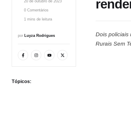
rendem
20 de outubro de 2023
0
 Comentários
1
 mins de leitura
Dois policiais
por 
Luyza Rodrigues
Rurais Sem Te
nesta quinta-
aproximadamen
Tópicos: