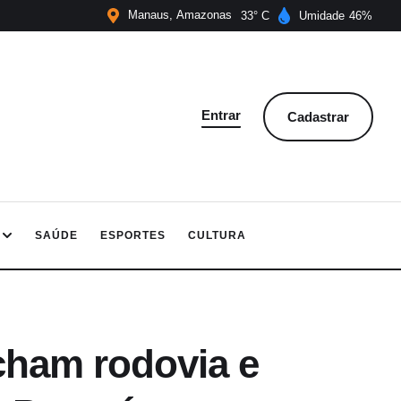
Manaus
Amazonas
33
Umidade
46
Entrar
Cadastrar
SAÚDE
ESPORTES
CULTURA
cham rodovia e