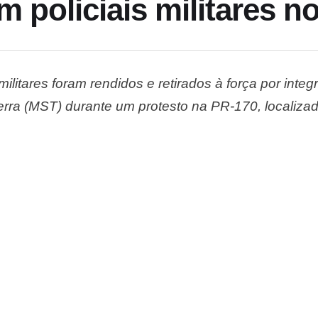
 policiais militares n
 militares foram rendidos e retirados à força por in
rra (MST) durante um protesto na PR-170, localiz
feira (19). O caso ocorreu durante um bloqueio na 
te três horas. Durante a ação, os policiais foram 