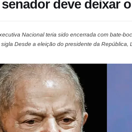
; senador deve deixar 
ecutiva Nacional teria sido encerrada com bate-b
sigla Desde a eleição do presidente da República, Lu
ministro da Integração Nacional, Ciro Gomes, defen
ia …