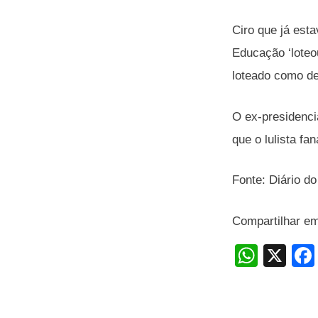
Ciro que já est
Educação ‘loteo
loteado como de
O ex-presidenci
que o lulista fa
Fonte: Diário d
Compartilhar e
W
X
h
at