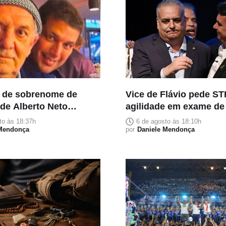
 de sobrenome de
Vice de Flávio pede ST
 de Alberto Neto
agilidade em exame d
ia pai falecido e
para afastar suspeita 
to às 18:37h
6 de agosto às 18:10h
ignificado familiar
 Mendonça
por
Daniele Mendonça