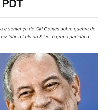
o PDT
oca e sentença de Cid Gomes sobre quebra de
iz Inácio Lula da Silva, o grupo partidário
de o descolamento do PDT da aliança política