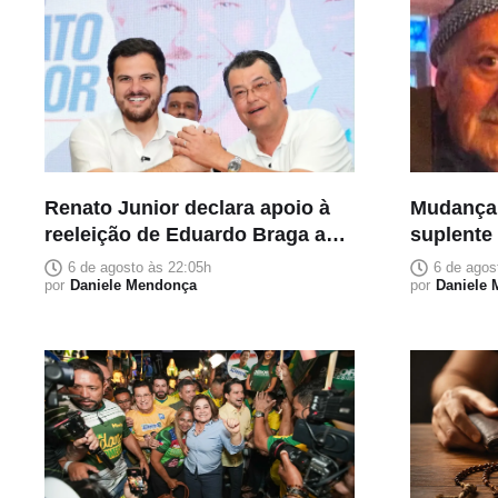
Renato Junior declara apoio à
Mudança
reeleição de Eduardo Braga ao
suplente
Senado
homenage
6 de agosto às 22:05h
6 de agos
por
Daniele Mendonça
carrega s
por
Daniele