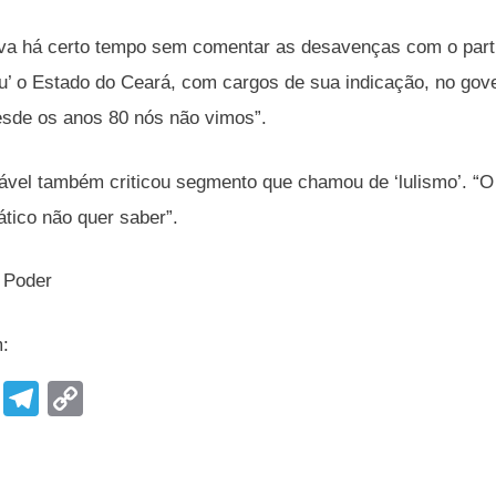
ava há certo tempo sem comentar as desavenças com o partid
u’ o Estado do Ceará, com cargos de sua indicação, no gove
sde os anos 80 nós não vimos”.
ável também criticou segmento que chamou de ‘lulismo’. “O
nático não quer saber”.
o Poder
m:
F
T
C
a
el
o
c
e
p