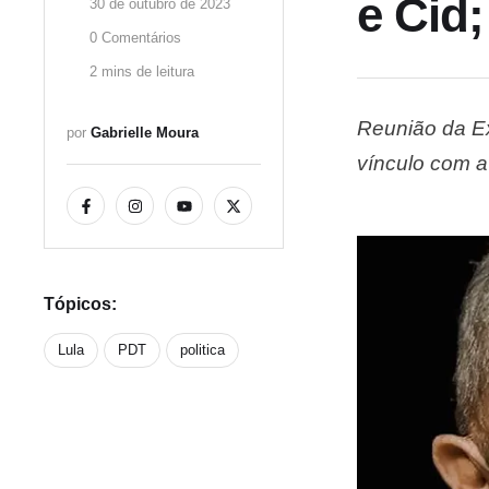
e Cid
30 de outubro de 2023
0
 Comentários
2
 mins de leitura
Reunião da Ex
por 
Gabrielle Moura
vínculo com a 
ligado ao ex-
com Lula, ide
Tópicos:
Lula
PDT
politica