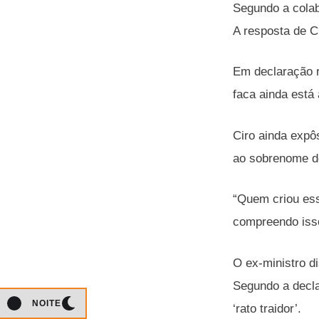
Segundo a colabo
A resposta de Cid
Em declaração r
faca ainda está
Ciro ainda expô
ao sobrenome do
“Quem criou ess
compreendo isso
O ex-ministro d
Segundo a decla
NOITE
‘rato traidor’.