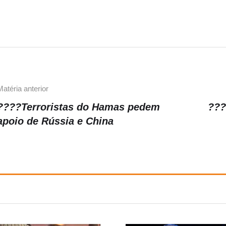
e
gr
y
b
a
Li
o
m
n
o
k
k
Matéria anterior
????Terroristas do Hamas pedem
???
apoio de Rússia e China