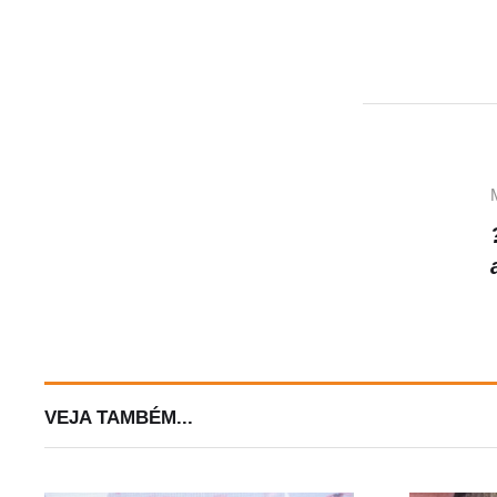
s
A
p
p
VEJA TAMBÉM...