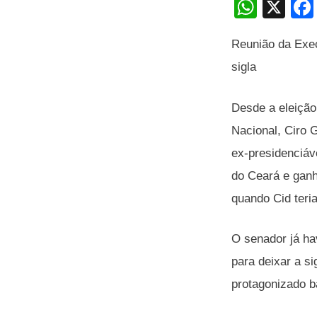
W
X
h
Reunião da Exec
at
sigla
s
A
Desde a eleição 
p
Nacional, Ciro 
p
ex-presidenciáv
do Ceará e ganho
quando Cid teria
O senador já ha
para deixar a s
protagonizado b