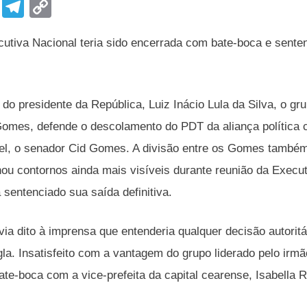
F
T
C
a
el
o
utiva Nacional teria sido encerrada com bate-boca e sent
c
e
p
e
gr
y
b
a
Li
do presidente da República, Luiz Inácio Lula da Silva, o gru
o
m
n
Gomes, defende o descolamento do PDT da aliança política 
o
k
el, o senador Cid Gomes. A divisão entre os Gomes també
k
u contornos ainda mais visíveis durante reunião da Executiv
 sentenciado sua saída definitiva.
via dito à imprensa que entenderia qualquer decisão autorit
igla. Insatisfeito com a vantagem do grupo liderado pelo ir
ate-boca com a vice-prefeita da capital cearense, Isabella R