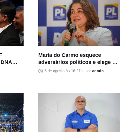
F
Maria do Carmo esquece
e DNA
adversários políticos e elege a
de estupro
imprensa como principal
6 de agosto às 16:27h
por
admin
inimiga