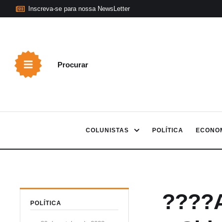
Inscreva-se para nossa NewsLetter
Procurar
COLUNISTAS
POLÍTICA
ECONO
????A
POLÍTICA