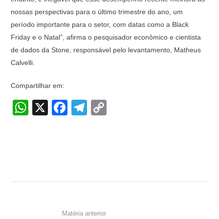
nossas perspectivas para o último trimestre do ano, um
período importante para o setor, com datas como a Black
Friday e o Natal”, afirma o pesquisador econômico e cientista
de dados da Stone, responsável pelo levantamento, Matheus
Calvelli.
Compartilhar em:
W
X
F
T
C
h
a
el
o
at
c
e
p
s
e
gr
y
A
b
a
Li
p
o
m
n
p
o
k
k
Matéria anterior