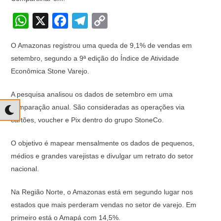
W
X
F
T
C
h
a
el
o
O Amazonas registrou uma queda de 9,1% de vendas em
at
c
e
p
setembro, segundo a 9ª edição do Índice de Atividade
s
e
gr
y
Econômica Stone Varejo.
A
b
a
Li
A pesquisa analisou os dados de setembro em uma
p
o
m
n
comparação anual. São consideradas as operações via
p
o
k
cartões, voucher e Pix dentro do grupo StoneCo.
k
O objetivo é mapear mensalmente os dados de pequenos,
médios e grandes varejistas e divulgar um retrato do setor
nacional.
Na Região Norte, o Amazonas está em segundo lugar nos
estados que mais perderam vendas no setor de varejo. Em
primeiro está o Amapá com 14,5%.