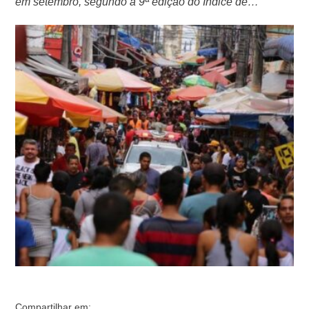
em setembro, segundo a 9ª edição do Índice de
Atividade Econômica Stone Varejo. A pesquisa analisou
os dados de setembro em uma comparação anual. São
consideradas as operações via cartões, voucher e Pix
dentro do grupo StoneCo. O objetivo é mapear
mensalmente os dados de pequenos, …
Compartilhar em: