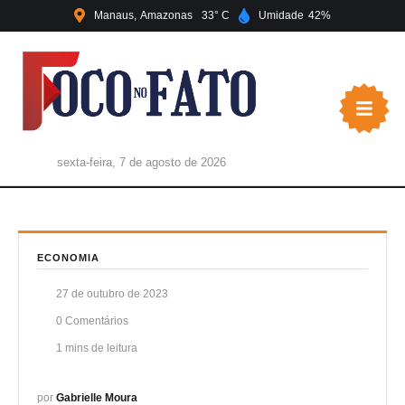
Manaus
Amazonas
33
Umidade
42
sexta-feira, 7 de agosto de 2026
ECONOMIA
27 de outubro de 2023
0
 Comentários
1
 mins de leitura
por 
Gabrielle Moura