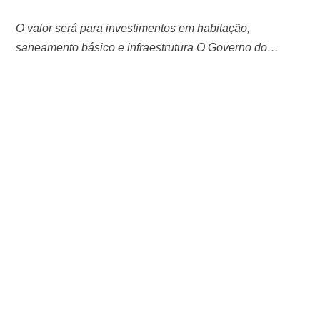
O valor será para investimentos em habitação,
saneamento básico e infraestrutura O Governo do
Estado encaminhou à Assembleia Legislativa do
Amazonas (Aleam) um pedido de autorização para uma
operação de crédito junto ao Banco do Brasil no valor de
R$ 220 milhões. Esse empréstimo tem como objetivo
financiar o Programa Estadual de Habitação,
Infraestrutura e …