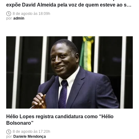
expõe David Almeida pela voz de quem esteve ao seu
lado
8 de agosto às 18:09h
por
admin
Hélio Lopes registra candidatura como “Hélio
Bolsonaro”
8 de agosto às 17:20h
por
Daniele Mendonça