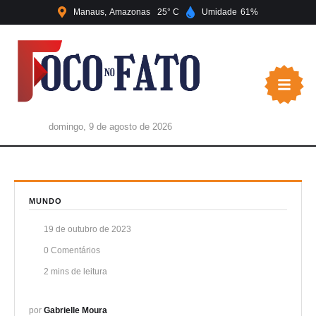
Manaus
Amazonas
25
Umidade
61
domingo, 9 de agosto de 2026
MUNDO
19 de outubro de 2023
0
 Comentários
2
 mins de leitura
por 
Gabrielle Moura